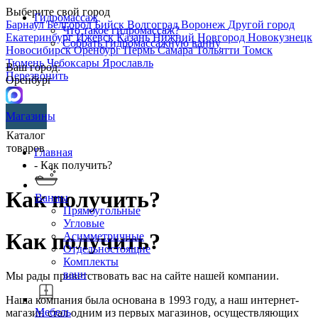
Выберите свой город
Гидромассаж
Барнаул
Белгород
Бийск
Волгоград
Воронеж
Другой город
Что такое гидромассаж?
Екатеринбург
Ижевск
Казань
Нижний Новгород
Новокузнецк
Собрать гидромассажную ванну
Новосибирск
Оренбург
Пермь
Самара
Тольятти
Томск
Тюмень
Чебоксары
Ярославль
Ваш город:
Перезвонить
Оренбург
Магазины
Каталог
товаров
Главная
- Как получить?
Как получить?
Ванны
Прямоугольные
Угловые
Как получить?
Асимметричные
Отдельностоящие
Комплекты
ванн
Мы рады приветствовать вас на сайте нашей компании.
Наша компания была основана в 1993 году, а наш интернет-
Мебель
магазин стал одним из первых магазинов, осуществляющих