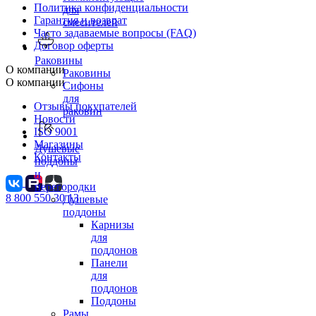
Политика конфиденциальности
для
Гарантия и возврат
смесителей
Часто задаваемые вопросы (FAQ)
Договор оферты
Раковины
О компании
Раковины
О компании
Сифоны
для
Отзывы покупателей
раковин
Новости
ISO 9001
Магазины
Душевые
Контакты
поддоны
и
перегородки
8 800 550 30 13
Душевые
поддоны
Карнизы
для
поддонов
Панели
для
поддонов
Поддоны
Рамы