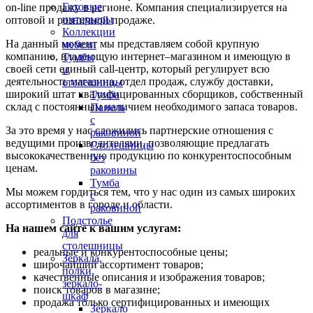
Готовые
on-line продажу в регионе. Компания специализируется на
интерьеры
оптовой и розничной продаже.
Коллекции
На данный момент мы представляем собой крупную
мебели
компанию, владеющую интернет–магазином и имеющую в
Тумбы
своей сети единый call-центр, который регулирует всю
и
деятельность магазина, отдел продаж, службу доставки,
столешницы
широкий штат квалифицированных сборщиков, собственный
Тумба
склад c постоянным наличием необходимого запаса товаров.
Панель
с
За это время у нас сложились партнерские отношения с
раковиной
ведущими производителями, позволяющие предлагать
Столешницы
высококачественную продукцию по конкурентоспособным
без
ценам.
раковины
Тумба
Мы можем гордиться тем, что у нас один из самых широких
с
ассортиментов в городе и области.
раковиной
Подстолье
На нашем сайте к вашим услугам:
для
столешницы
реальные и конкурентоспособные цены;
Зеркала,
широчайший ассортимент товаров;
полки,
качественные описания и изображения товаров;
зеркало-
поиск товаров в магазине;
шкаф
продажа только сертифицированных и имеющих
Зеркало