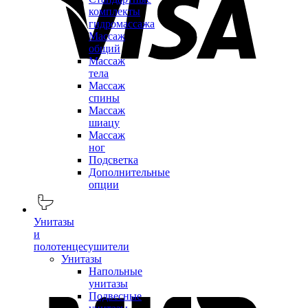
комплекты
гидромассажа
Массаж
общий
Массаж
тела
Массаж
спины
Массаж
шиацу
Массаж
ног
Подсветка
Дополнительные
опции
Унитазы
и
полотенцесушители
Унитазы
Напольные
унитазы
Подвесные