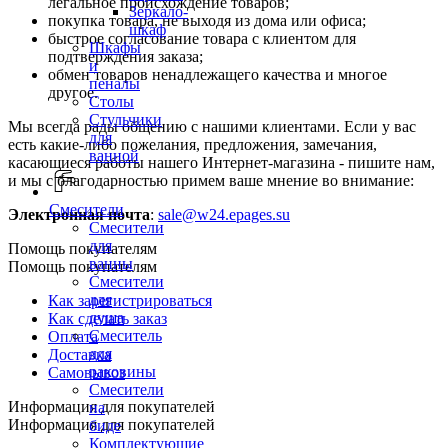
легальное происхождение товаров;
Зеркало-
покупка товара, не выходя из дома или офиса;
шкаф
быстрое согласование товара с клиентом для
Шкафы
подтверждения заказа;
и
обмен товаров ненадлежащего качества и многое
пеналы
другое.
Столы
Стульчики
Мы всегда рады общению с нашими клиентами. Если у вас
для
есть какие-либо пожелания, предложения, замечания,
ванной
касающиеся работы нашего Интернет-магазина - пишите нам,
и мы с благодарностью примем ваше мнение во внимание:
Смесители
Электронная почта
:
sale@w24.epages.su
Смесители
для
Помощь покупателям
ванны
Помощь покупателям
Смесители
для
Как зарегистрироваться
душа
Как сделать заказ
Смеситель
Оплата
для
Доставка
раковины
Самовывоз
Смесители
Информация для покупателей
на
Информация для покупателей
биде
Комплектующие