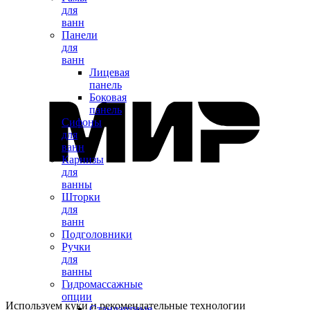
для
ванн
Панели
для
ванн
Лицевая
панель
Боковая
панель
Сифоны
для
ванн
Карнизы
для
ванны
Шторки
для
ванн
Подголовники
Ручки
для
ванны
Гидромассажные
опции
Используем куки и рекомендательные технологии
Стандартные