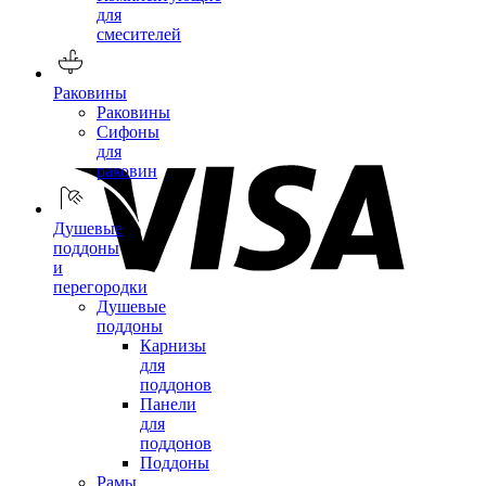
для
смесителей
Раковины
Раковины
Сифоны
для
раковин
Душевые
поддоны
и
перегородки
Душевые
поддоны
Карнизы
для
поддонов
Панели
для
поддонов
Поддоны
Рамы