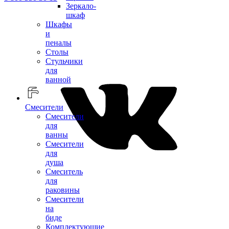
Зеркало-
шкаф
Шкафы
и
пеналы
Столы
Стульчики
для
ванной
Смесители
Смесители
для
ванны
Смесители
для
душа
Смеситель
для
раковины
Смесители
на
биде
Комплектующие