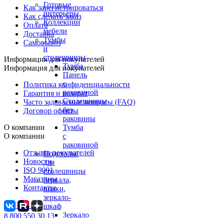
Готовые
Как зарегистрироваться
интерьеры
Как сделать заказ
Коллекции
Оплата
мебели
Доставка
Тумбы
Самовывоз
и
столешницы
Информация для покупателей
Тумба
Информация для покупателей
Панель
с
Политика конфиденциальности
раковиной
Гарантия и возврат
Столешницы
Часто задаваемые вопросы (FAQ)
без
Договор оферты
раковины
О компании
Тумба
О компании
с
раковиной
Отзывы покупателей
Подстолье
Новости
для
ISO 9001
столешницы
Магазины
Зеркала,
Контакты
полки,
зеркало-
шкаф
Зеркало
8 800 550 30 13