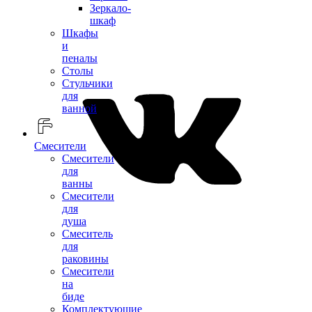
Зеркало-
шкаф
Шкафы
и
пеналы
Столы
Стульчики
для
ванной
Смесители
Смесители
для
ванны
Смесители
для
душа
Смеситель
для
раковины
Смесители
на
биде
Комплектующие