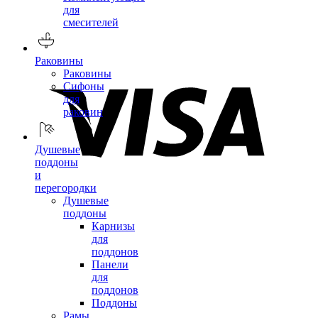
для
смесителей
Раковины
Раковины
Сифоны
для
раковин
Душевые
поддоны
и
перегородки
Душевые
поддоны
Карнизы
для
поддонов
Панели
для
поддонов
Поддоны
Рамы