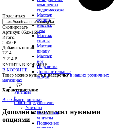
комплекты
гидромассажа
Массаж
Поделиться
общий
Массаж
Скопировать
тела
Артикул: 05дж1695
Массаж
Итого:
спины
5 450 Р
Массаж
Добавить опцию
шиацу
7214
Массаж
7 214 Р
ног
КУПИТЬ
В КОРЗИНЕ
Подсветка
В КОРЗИНЕ
Дополнительные
Товар можно купить
в рассрочку
в наших розничных
опции
магазинах
Характеристики:
Унитазы
и
Все характеристики
полотенцесушители
Унитазы
Дополните комплект нужными
Напольные
унитазы
опциями
Подвесные