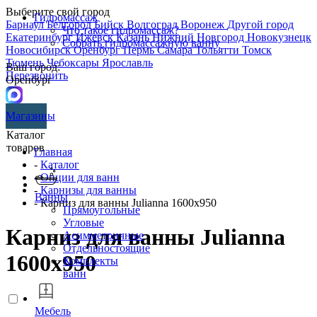
Выберите свой город
Гидромассаж
Барнаул
Белгород
Бийск
Волгоград
Воронеж
Другой город
Что такое гидромассаж?
Екатеринбург
Ижевск
Казань
Нижний Новгород
Новокузнецк
Собрать гидромассажную ванну
Новосибирск
Оренбург
Пермь
Самара
Тольятти
Томск
Тюмень
Чебоксары
Ярославль
Ваш город:
Перезвонить
Оренбург
Магазины
Каталог
товаров
Главная
-
Каталог
-
Опции для ванн
-
Карнизы для ванны
Ванны
- Карниз для ванны Julianna 1600х950
Прямоугольные
Угловые
Карниз для ванны Julianna
Асимметричные
Отдельностоящие
1600х950
Комплекты
ванн
Мебель