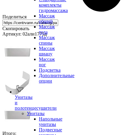
комплекты
гидромассажа
Массаж
Поделиться
общий
Массаж
Скопировать
тела
Артикул: 02али1775д
Массаж
спины
Массаж
шиацу
Массаж
ног
Подсветка
Дополнительные
опции
Унитазы
и
полотенцесушители
Унитазы
Напольные
унитазы
Подвесные
Итого: