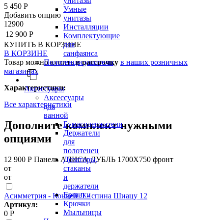
унитазы
5 450 Р
Умные
Добавить опцию
унитазы
12900
Инсталляции
12 900 Р
Комплектующие
КУПИТЬ
В КОРЗИНЕ
для
В КОРЗИНЕ
санфаянса
Товар можно купить
в рассрочку
в наших розничных
Полотенцесушители
магазинах
Характеристики:
Аксессуары
Аксессуары
Все характеристики
для
ванной
Дополните комплект нужными
Бумагодержатели
Держатели
опциями
для
полотенец
12 900 Р
Панель АЛИСА ДУБЛЬ 1700Х750 фронт
Дозаторы,
от
стаканы
от
и
держатели
Ершики
Асимметрия - Конвей Л - спина Шиацу 12
Крючки
Артикул:
Мыльницы
0 Р