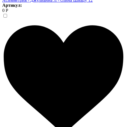
Асимметрия - Джулианна Л - спина Шиацу 12
Артикул:
0 Р