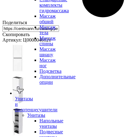
комплекты
гидромассажа
Массаж
общий
Поделиться
Массаж
тела
Скопировать
Массаж
Артикул: Ц0000046121
спины
Массаж
шиацу
Массаж
ног
Подсветка
Дополнительные
опции
Унитазы
и
полотенцесушители
Унитазы
Напольные
унитазы
Подвесные