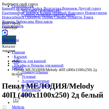
Выберите свой город
Гидромассаж
Барнаул
Белгород
Бийск
Волгоград
Воронеж
Другой город
Что такое гидромассаж?
Екатеринбург
Ижевск
Казань
Нижний Новгород
Новокузнецк
Собрать гидромассажную ванну
Новосибирск
Оренбург
Пермь
Самара
Тольятти
Томск
Тюмень
Чебоксары
Ярославль
Ваш город:
Перезвонить
Оренбург
Магазины
Каталог
товаров
Главная
-
Каталог
-
Мебель для ванной
-
Шкафы и Пеналы для ванной
Ванны
- Пенал МЕЛОДИЯ/Melody 40П (400х1100х250) 2д
Прямоугольные
белый
Угловые
Асимметричные
Пенал МЕЛОДИЯ/Melody
Отдельностоящие
Комплекты
40П (400х1100х250) 2д белый
ванн
Мебель