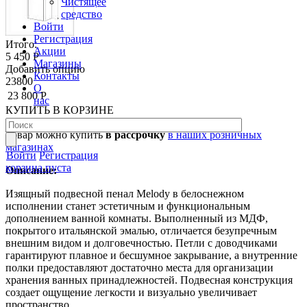
Чистящее
средство
Войти
Регистрация
Итого:
Акции
5 450 Р
Магазины
Добавить опцию
Контакты
23800
О
23 800 Р
нас
КУПИТЬ
В КОРЗИНЕ
В КОРЗИНЕ
Товар можно купить
в рассрочку
в наших розничных
магазинах
Войти
Регистрация
корзина пуста
Описание:
Изящный подвесной пенал Melody в белоснежном
исполнении станет эстетичным и функциональным
дополнением ванной комнаты. Выполненный из МДФ,
покрытого итальянской эмалью, отличается безупречным
внешним видом и долговечностью. Петли с доводчиками
гарантируют плавное и бесшумное закрывание, а внутренние
полки предоставляют достаточно места для организации
хранения ванных принадлежностей. Подвесная конструкция
создает ощущение легкости и визуально увеличивает
пространство.