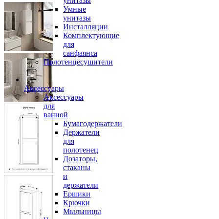
унитазы
Умные
унитазы
Инсталляции
Комплектующие
для
санфаянса
Полотенцесушители
Аксессуары
Аксессуары
для
ванной
Бумагодержатели
Держатели
для
полотенец
Дозаторы,
стаканы
и
держатели
Ершики
Крючки
Мыльницы