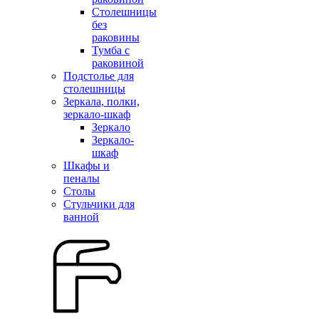
Столешницы
без
раковины
Тумба с
раковиной
Подстолье для
столешницы
Зеркала, полки,
зеркало-шкаф
Зеркало
Зеркало-
шкаф
Шкафы и
пеналы
Столы
Стульчики для
ванной