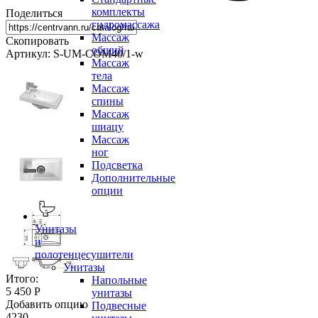
комплекты
Поделиться
гидромассажа
Массаж
Скопировать
общий
Артикул: S-UM-COM40/1-w
Массаж
тела
Массаж
спины
Массаж
шиацу
Массаж
ног
Подсветка
Дополнительные
опции
Унитазы
и
полотенцесушители
Унитазы
Итого:
Напольные
5 450 Р
унитазы
Добавить опцию
Подвесные
4230