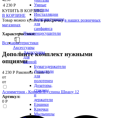
унитазы
Умные
4 230 Р
унитазы
КУПИТЬ
В КОРЗИНЕ
Инсталляции
В КОРЗИНЕ
Комплектующие
Товар можно купить
в рассрочку
в наших розничных
для
магазинах
санфаянса
Полотенцесушители
Характеристики:
Все характеристики
Аксессуары
Аксессуары
Дополните комплект нужными
для
опциями
ванной
Бумагодержатели
Держатели
4 230 Р
Раковина Como 40
для
от
полотенец
от
Дозаторы,
стаканы
Асимметрия - Конвей Л - спина Шиацу 12
и
Артикул:
держатели
0 Р
Ершики
Крючки
Мыльницы