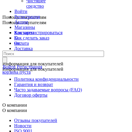
Чистящее
средство
Войти
Регистрация
Помощь покупателям
Акции
Помощь покупателям
Магазины
Контакты
Как зарегистрироваться
О
Как сделать заказ
нас
Оплата
Доставка
Самовывоз
Информация для покупателей
Войти
Регистрация
Информация для покупателей
корзина пуста
Политика конфиденциальности
Гарантия и возврат
Часто задаваемые вопросы (FAQ)
Договор оферты
О компании
О компании
Отзывы покупателей
Новости
ISO 9001