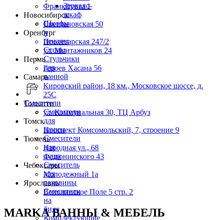
Зеркало-
Франкфурта 1
шкаф
Новосибирск
Шкафы
Светлановская 50
и
Оренбург
пеналы
Пролетарская 247/2
Столы
ул. Монтажников 24
Стульчики
Пермь
для
Героев Хасана 56
ванной
Самара
Кировский район, 18 км., Московское шоссе, д.
25С
Смесители
Тольятти
Смесители
ул. Коммунальная 30, ТЦ Арбуз
для
Томск
ванны
Проспект Комсомольский, 7, строение 9
Смесители
Тюмень
для
Народная ул., 68
душа
Федюнинского 43
Смеситель
Чебоксары
для
Молодежный 1а
раковины
Ярославль
Смесители
Всполинское Поле 5 стр. 2
на
биде
MARKA ВАННЫ & МЕБЕЛЬ
Комплектующие