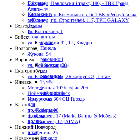
Готовые
г. Барнаул,​ ​Павловский тракт, 180, «ТВК Гранд
интерьеры
Arena»
Коллекции
г. Барнаул, пр. Космонавтов, 6г ТВК «Республика»
мебели
г. Барнаул, пр. Строителей, 117, ТРЦ GALAXY
Тумбы
Белгород
и
ул. Костюкова, 1
столешницы
Бийск
Тумба
ул. Революции 92, ТЦ Квадро
Панель
Волгоград
с
Жукова, 94
раковиной
Воронеж
Столешницы
ул. Донбасская, 23
без
Екатеринбург
раковины
ул. Бахчиванджи, 2Б корпус С3, 1 этаж
Тумба
Ижевск
с
Молодежная 107Б, офис 205
раковиной
Пойма 17 г. Ижевск
Подстолье
Удмуртская 304 СЦ Гвоздь
для
Казань
столешницы
пр. Победы 90
Зеркала,
пр. Ямашева 17 (Marka Ванны & Мебель)
полки,
пр. Ямашева, 17 (AIMA)
зеркало-
Нижний Новгород
шкаф
пр. Ленина 25
Зеркало
Новокузнецк