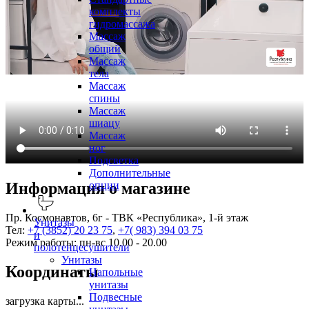
комплекты
гидромассажа
Массаж
общий
Массаж
тела
Массаж
спины
Массаж
шиацу
Массаж
ног
Подсветка
Дополнительные
опции
Информация о магазине
Пр. Космонавтов, 6г - ТВК «Республика», 1-й этаж
Унитазы
Тел:
+7 (3852) 20 23 75
,
+7( 983) 394 03 75
и
Режим работы: пн-вс 10.00 - 20.00
полотенцесушители
Унитазы
Координаты
Напольные
унитазы
Подвесные
загрузка карты...