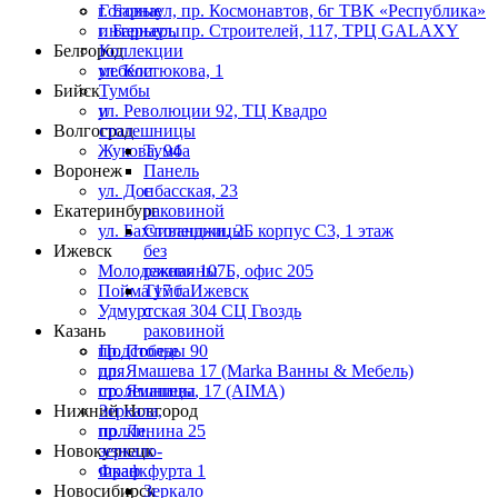
г. Барнаул, пр. Космонавтов, 6г ТВК «Республика»
Готовые
г. Барнаул, пр. Строителей, 117, ТРЦ GALAXY
интерьеры
Белгород
Коллекции
ул. Костюкова, 1
мебели
Бийск
Тумбы
ул. Революции 92, ТЦ Квадро
и
Волгоград
столешницы
Жукова, 94
Тумба
Воронеж
Панель
ул. Донбасская, 23
с
Екатеринбург
раковиной
ул. Бахчиванджи, 2Б корпус С3, 1 этаж
Столешницы
Ижевск
без
Молодежная 107Б, офис 205
раковины
Пойма 17 г. Ижевск
Тумба
Удмуртская 304 СЦ Гвоздь
с
Казань
раковиной
пр. Победы 90
Подстолье
пр. Ямашева 17 (Marka Ванны & Мебель)
для
пр. Ямашева, 17 (AIMA)
столешницы
Нижний Новгород
Зеркала,
пр. Ленина 25
полки,
Новокузнецк
зеркало-
Франкфурта 1
шкаф
Новосибирск
Зеркало