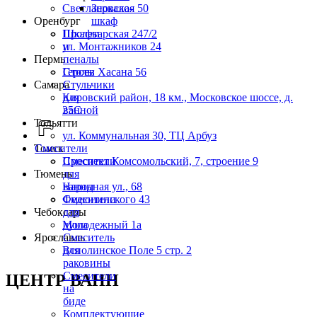
Светлановская 50
Зеркало-
Оренбург
шкаф
Пролетарская 247/2
Шкафы
ул. Монтажников 24
и
Пермь
пеналы
Героев Хасана 56
Столы
Самара
Стульчики
Кировский район, 18 км., Московское шоссе, д.
для
25С
ванной
Тольятти
ул. Коммунальная 30, ТЦ Арбуз
Томск
Смесители
Проспект Комсомольский, 7, строение 9
Смесители
Тюмень
для
Народная ул., 68
ванны
Федюнинского 43
Смесители
Чебоксары
для
Молодежный 1а
душа
Ярославль
Смеситель
Всполинское Поле 5 стр. 2
для
раковины
Смесители
ЦЕНТР ВАНН
на
биде
Комплектующие