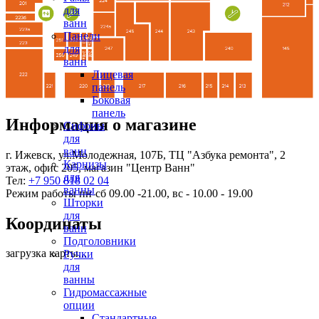
для
ванн
Панели
для
ванн
Лицевая
панель
Боковая
панель
Информация о магазине
Сифоны
для
ванн
г. Ижевск, ул.Молодежная, 107Б, ТЦ "Азбука ремонта", 2
Карнизы
этаж, офис 205, магазин "Центр Ванн"
для
Тел:
+7 950 818 02 04
ванны
Режим работы пн-сб 09.00 -21.00, вс - 10.00 - 19.00
Шторки
для
Координаты
ванн
Подголовники
загрузка карты...
Ручки
для
ванны
Гидромассажные
опции
Стандартные