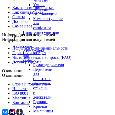
унитазы
Умные
Как зарегистрироваться
унитазы
Как сделать заказ
Инсталляции
Оплата
Комплектующие
Доставка
для
Самовывоз
санфаянса
Полотенцесушители
Информация для покупателей
Информация для покупателей
Аксессуары
Политика конфиденциальности
Аксессуары
Гарантия и возврат
для
Часто задаваемые вопросы (FAQ)
ванной
Договор оферты
Бумагодержатели
Держатели
О компании
для
О компании
полотенец
Дозаторы,
Отзывы покупателей
стаканы
Новости
и
ISO 9001
держатели
Магазины
Ершики
Контакты
Крючки
Мыльницы