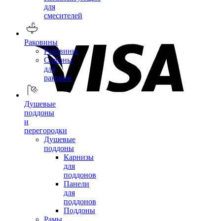
для
смесителей
Раковины
Раковины
Сифоны
для
раковин
Душевые
поддоны
и
перегородки
Душевые
поддоны
Карнизы
для
поддонов
Панели
для
поддонов
Поддоны
Рамы