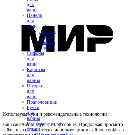
для
ванн
Панели
для
ванн
Лицевая
панель
Боковая
панель
Сифоны
для
ванн
Карнизы
для
ванны
Шторки
для
ванн
Подголовники
Ручки
для
Используем куки и рекомендательные технологии
ванны
Гидромассажные
Наш сайт использует файлы cookies. Продолжая просмотр
опции
сайта, вы соглашаетесь с использованием файлов cookies в
Стандартные