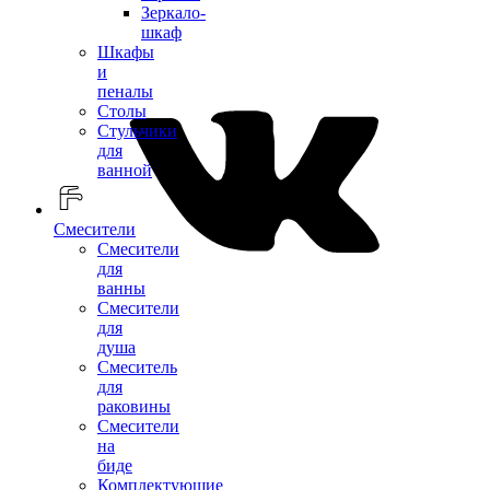
Зеркало-
шкаф
Шкафы
и
пеналы
Столы
Стульчики
для
ванной
Смесители
Смесители
для
ванны
Смесители
для
душа
Смеситель
для
раковины
Смесители
на
биде
Комплектующие