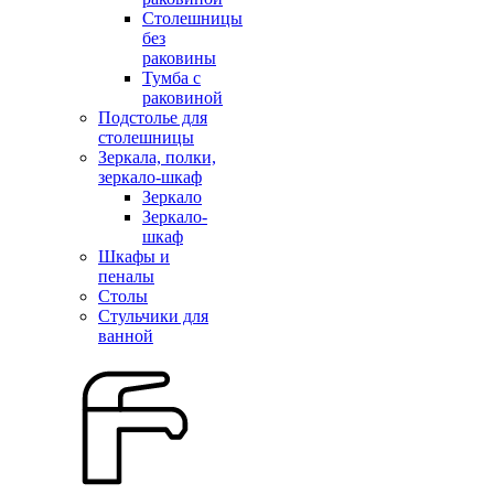
Столешницы
без
раковины
Тумба с
раковиной
Подстолье для
столешницы
Зеркала, полки,
зеркало-шкаф
Зеркало
Зеркало-
шкаф
Шкафы и
пеналы
Столы
Стульчики для
ванной