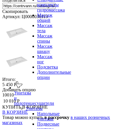
Поделиться
комплекты
гидромассажа
Скопировать
Массаж
Артикул: Ц0000036113
общий
Массаж
тела
Массаж
спины
Массаж
шиацу
Массаж
ног
Подсветка
Дополнительные
опции
Итого:
5 450 Р
Добавить опцию
Унитазы
10010
и
10 010 Р
полотенцесушители
КУПИТЬ
В КОРЗИНЕ
Унитазы
В КОРЗИНЕ
Напольные
Товар можно купить
в рассрочку
в наших розничных
унитазы
магазинах
Подвесные