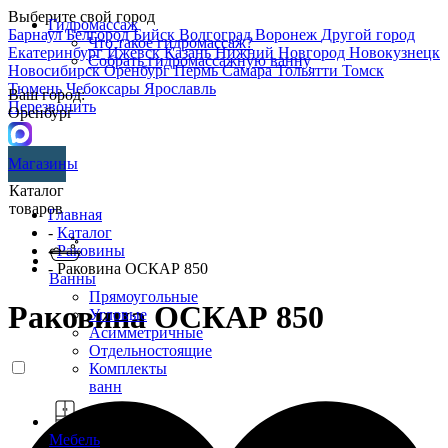
Выберите свой город
Гидромассаж
Барнаул
Белгород
Бийск
Волгоград
Воронеж
Другой город
Что такое гидромассаж?
Екатеринбург
Ижевск
Казань
Нижний Новгород
Новокузнецк
Собрать гидромассажную ванну
Новосибирск
Оренбург
Пермь
Самара
Тольятти
Томск
Тюмень
Чебоксары
Ярославль
Ваш город:
Перезвонить
Оренбург
Магазины
Каталог
товаров
Главная
-
Каталог
-
Раковины
- Раковина ОСКАР 850
Ванны
Прямоугольные
Раковина ОСКАР 850
Угловые
Асимметричные
Отдельностоящие
Комплекты
ванн
Мебель