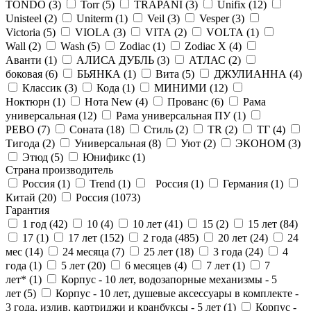
TONDO (
3
)
Torr (
5
)
TRAPANI (
3
)
Unifix (
12
)
Unisteel (
2
)
Uniterm (
1
)
Veil (
3
)
Vesper (
3
)
Victoria (
5
)
VIOLA (
3
)
VITA (
2
)
VOLTA (
1
)
Wall (
2
)
Wash (
5
)
Zodiac (
1
)
Zodiac X (
4
)
Аванти (
1
)
АЛИСА ДУБЛЬ (
3
)
АТЛАС (
2
)
боковая (
6
)
БЬЯНКА (
1
)
Вита (
5
)
ДЖУЛИАННА (
4
)
Классик (
3
)
Кода (
1
)
МИНИМИ (
12
)
Ноктюрн (
1
)
Нота New (
4
)
Прованс (
6
)
Рама
универсальная (
12
)
Рама универсальная ПУ (
1
)
РЕВО (
7
)
Соната (
18
)
Стиль (
2
)
ТR (
2
)
ТГ (
4
)
Тигода (
2
)
Универсальная (
8
)
Уют (
2
)
ЭКОНОМ (
3
)
Этюд (
5
)
Юнификс (
1
)
Страна производитель
Россия (
1
)
Trend (
1
)
Россия (
1
)
Германия (
1
)
Китай (
20
)
Россия (
1073
)
Гарантия
1 год (
42
)
10 (
4
)
10 лет (
41
)
15 (
2
)
15 лет (
84
)
17 (
1
)
17 лет (
152
)
2 года (
485
)
20 лет (
24
)
24
мес (
14
)
24 месяца (
7
)
25 лет (
18
)
3 года (
24
)
4
года (
1
)
5 лет (
20
)
6 месяцев (
4
)
7 лет (
1
)
7
лет* (
1
)
Корпус - 10 лет, водозапорные механизмы - 5
лет (
5
)
Корпус - 10 лет, душевые аксессуары в комплекте -
3 года, излив, картриджи и кранбуксы - 5 лет (
1
)
Корпус -