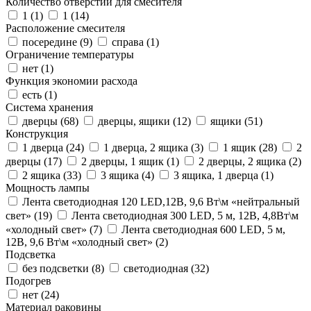
Количество отверстий для смесителя
1 (
1
)
1 (
14
)
Расположение смесителя
посередине (
9
)
справа (
1
)
Ограничение температуры
нет (
1
)
Функция экономии расхода
есть (
1
)
Система хранения
дверцы (
68
)
дверцы, ящики (
12
)
ящики (
51
)
Конструкция
1 дверца (
24
)
1 дверца, 2 ящика (
3
)
1 ящик (
28
)
2
дверцы (
17
)
2 дверцы, 1 ящик (
1
)
2 дверцы, 2 ящика (
2
)
2 ящика (
33
)
3 ящика (
4
)
3 ящика, 1 дверца (
1
)
Мощность лампы
Лента светодиодная 120 LED,12В, 9,6 Вт\м «нейтральный
свет» (
19
)
Лента светодиодная 300 LED, 5 м, 12В, 4,8Вт\м
«холодный свет» (
7
)
Лента светодиодная 600 LED, 5 м,
12В, 9,6 Вт\м «холодный свет» (
2
)
Подсветка
без подсветки (
8
)
светодиодная (
32
)
Подогрев
нет (
24
)
Материал раковины