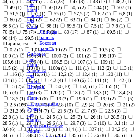
44,5 (
1
)
44,7 (
5
)
45 (
23
)
47 (
3
)
48 (
17
)
48,2 (
1
)
для
49 (
1
)
5 (
1
)
50 (
12
)
50,5 (
2
)
504 (
1
)
507 (
1
)
ванн
51,5 (
1
)
52 (
1
)
55 (
1
)
57,5 (
2
)
6,2 (
1
)
6,8 (
1
)
Панели
60 (
2
)
61 (
2
)
62 (
2
)
63 (
1
)
64 (
1
)
66 (
2
)
для
66,5 (
1
)
67 (
1
)
68 (
1
)
69,5 (
1
)
7,5 (
1
)
7,8 (
1
)
ванн
70 (
5
)
75 (
7
)
8,7 (
2
)
80 (
17
)
87 (
1
)
89,5 (
1
)
Лицевая
панель
90 (
14
)
99,5 (
1
)
Боковая
Ширина, см
панель
0,2 (
1
)
1,01 (
1
)
10 (
2
)
10,3 (
2
)
10,5 (
3
)
Сифоны
10,9 (
1
)
100 (
64
)
1000 (
2
)
101 (
2
)
105 (
10
)
для
105,6 (
1
)
106 (
4
)
106,5 (
3
)
107 (
1
)
109 (
1
)
ванн
11,5 (
2
)
110 (
8
)
1100а (
1
)
111 (
1
)
112 (
2
)
113 (
1
)
Карнизы
116 (
1
)
116,5 (
1
)
12,2 (
2
)
12,4 (
1
)
120 (
11
)
для
134 (
1
)
135 (
2
)
14,2 (
4
)
140 (
6
)
141 (
1
)
142 (
1
)
ванны
15 (
2
)
15,9 (
1
)
150 (
10
)
152,5 (
1
)
155 (
1
)
Шторки
16,5 (
3
)
17,9 (
3
)
170 (
2
)
18 (
2
)
18,3 (
1
)
18,4 (
3
)
для
ванн
18,5 (
1
)
180 (
6
)
19 (
3
)
19,6 (
1
)
19,9 (
2
)
2 (
5
)
Подголовники
2,5 (
108
)
2,7 (
2
)
2,8 (
10
)
2,9 (
4
)
20 (
6
)
21 (
2
)
Ручки
21,2 (
6
)
21,4 (
7
)
21,5 (
3
)
21,7 (
5
)
22,5 (
3
)
для
22,8 (
1
)
24 (
1
)
24,5 (
1
)
25 (
3
)
26 (
1
)
28,5 (
1
)
ванны
28.5 (
1
)
29 (
1
)
29,6 (
1
)
29,7 (
3
)
3 (
10
)
3,1 (
1
)
Гидромассажные
3,6 (
6
)
3,8 (
1
)
30 (
9
)
31,4 (
1
)
327 (
1
)
34,2 (
5
)
опции
34,5 (
1
)
348 (
1
)
35 (
20
)
355 (
1
)
36 (
8
)
36,5 (
11
)
Стандартные