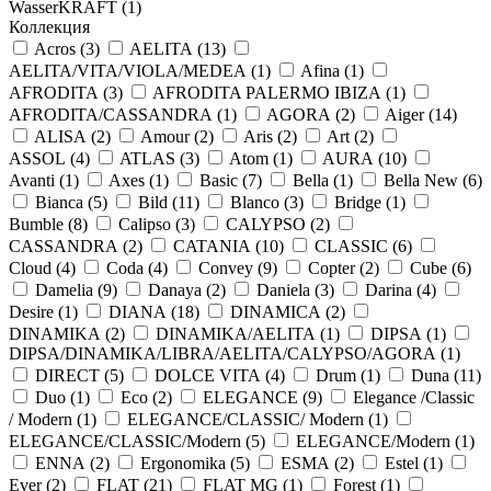
WasserKRAFT (
1
)
Коллекция
Acros (
3
)
AELITA (
13
)
AELITA/VITA/VIOLA/MEDEA (
1
)
Afina (
1
)
AFRODITA (
3
)
AFRODITA PALERMO IBIZA (
1
)
AFRODITA/CASSANDRA (
1
)
AGORA (
2
)
Aiger (
14
)
ALISA (
2
)
Amour (
2
)
Aris (
2
)
Art (
2
)
ASSOL (
4
)
ATLAS (
3
)
Atom (
1
)
AURA (
10
)
Avanti (
1
)
Axes (
1
)
Basic (
7
)
Bella (
1
)
Bella New (
6
)
Bianca (
5
)
Bild (
11
)
Blanco (
3
)
Bridge (
1
)
Bumble (
8
)
Calipso (
3
)
CALYPSO (
2
)
CASSANDRA (
2
)
CATANIA (
10
)
CLASSIC (
6
)
Cloud (
4
)
Coda (
4
)
Convey (
9
)
Copter (
2
)
Cube (
6
)
Damelia (
9
)
Danaya (
2
)
Daniela (
3
)
Darina (
4
)
Desire (
1
)
DIANA (
18
)
DINAMICA (
2
)
DINAMIKA (
2
)
DINAMIKA/AELITA (
1
)
DIPSA (
1
)
DIPSA/DINAMIKA/LIBRA/AELITA/CALYPSO/AGORA (
1
)
DIRECT (
5
)
DOLCE VITA (
4
)
Drum (
1
)
Duna (
11
)
Duo (
1
)
Eco (
2
)
ELEGANCE (
9
)
Elegance /Classic
/ Modern (
1
)
ELEGANCE/CLASSIC/ Modern (
1
)
ELEGANCE/CLASSIC/Modern (
5
)
ELEGANCE/Modern (
1
)
ENNA (
2
)
Ergonomika (
5
)
ESMA (
2
)
Estel (
1
)
Ever (
2
)
FLAT (
21
)
FLAT MG (
1
)
Forest (
1
)