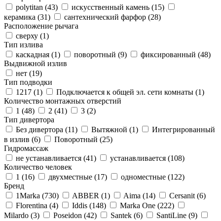
polytitan (
43
)
искусственный камень (
15
)
керамика (
31
)
сантехнический фарфор (
28
)
Расположение рычага
сверху (
1
)
Тип излива
каскадная (
1
)
поворотный (
9
)
фиксированный (
48
)
Выдвижной излив
нет (
19
)
Тип подводки
1217 (
1
)
Подключается к общей эл. сети комнаты (
1
)
Количество монтажных отверстий
1 (
48
)
2 (
41
)
3 (
2
)
Тип дивертора
Без дивертора (
11
)
Вытяжной (
1
)
Интегрированный
в излив (
6
)
Поворотный (
25
)
Гидромассаж
не устанавливается (
41
)
устанавливается (
108
)
Количество человек
1 (
16
)
двухместные (
17
)
одноместные (
122
)
Бренд
1Marka (
730
)
ABBER (
1
)
Aima (
14
)
Cersanit (
6
)
Florentina (
4
)
Iddis (
148
)
Marka One (
222
)
Milardo (
3
)
Poseidon (
42
)
Santek (
6
)
SantiLine (
9
)