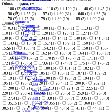
для
Общая ширина, см
смесителей
100 (
12
)
105 (
3
)
110 (
2
)
120 (
1
)
40 (
9
)
45 (
1
)
50 (
15
)
55 (
2
)
57 (
1
)
60 (
31
)
640 (
1
)
65 (
5
)
70 (
7
)
75 (
5
)
79 (
1
)
80 (
19
)
85 (
2
)
90 (
14
)
Раковины
Длина, см
Раковины
0,3 (
3
)
10 (
3
)
100 (
12
)
105 (
1
)
11,3 (
2
)
Сифоны
110 (
1
)
113,5 (
1
)
120 (
13
)
123 (
1
)
127 (
1
)
для
130 (
8
)
133 (
2
)
134 (
1
)
14 (
1
)
140 (
18
)
141,5 (
1
)
раковин
143 (
2
)
15 (
8
)
15,7 (
1
)
15,9 (
1
)
150 (
73
)
152,5 (
1
)
153 (
4
)
154,2 (
1
)
155 (
5
)
158 (
1
)
158-
Душевые
175 (
2
)
160 (
45
)
162 (
4
)
163 (
3
)
164 (
1
)
165 (
17
)
поддоны
166 (
2
)
167 (
2
)
170 (
97
)
170,7 (
2
)
171 (
1
)
и
172 (
1
)
173 (
5
)
173,6 (
1
)
174 (
7
)
175 (
7
)
176 (
2
)
перегородки
18 (
1
)
18,7 (
1
)
180 (
34
)
181 (
1
)
182 (
2
)
Душевые
183 (
2
)
184 (
3
)
185 (
3
)
186 (
1
)
187 (
1
)
189 (
2
)
поддоны
19 (
1
)
19,8 (
1
)
190 (
19
)
193 (
2
)
194 (
1
)
Карнизы
195 (
1
)
198 (
2
)
20 (
1
)
20,4 (
1
)
200 (
6
)
202 (
1
)
для
208 (
2
)
212,5 (
1
)
213 (
1
)
22,1 (
2
)
22,5 (
2
)
поддонов
220 (
1
)
230 (
1
)
24,5 (
13
)
25 (
5
)
25,9 (
2
)
26 (
3
)
Панели
для
27,4 (
2
)
29,5 (
1
)
3,8 (
1
)
30 (
7
)
335 (
1
)
35 (
3
)
поддонов
35,15 (
1
)
35,5 (
2
)
355 (
1
)
36 (
2
)
360 (
1
)
Поддоны
38,5 (
1
)
39,2 (
1
)
390 (
1
)
40 (
6
)
41 (
1
)
44 (
11
)
Рамы