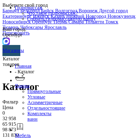
Выберите свой город
Гидромассаж
Барнаул
Белгород
Бийск
Волгоград
Воронеж
Другой город
Что такое гидромассаж?
Екатеринбург
Ижевск
Казань
Нижний Новгород
Новокузнецк
Собрать гидромассажную ванну
Новосибирск
Оренбург
Пермь
Самара
Тольятти
Томск
Тюмень
Чебоксары
Ярославль
Ваш город:
Перезвонить
Оренбург
Магазины
Каталог
товаров
Главная
- Каталог
Каталог
Ванны
Прямоугольные
Угловые
Фильтр
Асимметричные
Цена
Отдельностоящие
0
Комплекты
32 958
ванн
65 915
98 873
131 830
Мебель