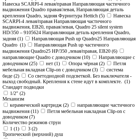
Навеска SCARPI-4 левая/правая Направляющая частичного
выдвижения Quadro правая/левая, Направляющая деталь
крепления Quadro, задняя Фурнитура Hettich (
5
)
Навеска
SCARPI-4 левая/правая Направляющая частичного
выдвижения, ЕВ20, правая/левая, Quadro 25 silent system
HD/350 – 9105624 Направляющая деталь крепления Quadro,
задняя (
1
)
Направляющая Push up Quadro25 Направляющая
Quadro (
1
)
Направляющая Push up частичного
выдвижения Quadro25 НР/350 ,левая/правая, ЕВ20 (
6
)
направляющие Quadro с доводчиком (
10
)
Направляющие с
доводчиком (
25
)
нет (
1
)
Опора чёрная (
2
)
Петля
мебельная вкладная Clip-on с доводчиком (
3
)
система
биде (
2
)
Со светодиодной подсветкой. Без выключателя -
выход свободный. Крепления к стене идут в комплекте. (
1
)
Стандарт подводки
1/2" (
2
)
Механизм
керамический картридж (
2
)
направляющие частичного
выдвижения (
11
)
Петля мебельная накладная Clip-on с
доводчиком (
7
)
Количество режимов струи
1 (
1
)
3 (
2
)
Тропический (верхний) душ