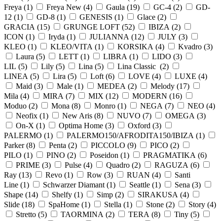
Freya (
1
)
Freya New (
4
)
Gaula (
19
)
GC-4 (
2
)
GD-
12 (
1
)
GD-8 (
1
)
GENESIS (
1
)
Glace (
2
)
GRACIA (
15
)
GRUNGE LOFT (
52
)
IBIZA (
2
)
ICON (
1
)
Iryda (
1
)
JULIANNA (
12
)
JULY (
3
)
KLEO (
1
)
KLEO/VITA (
1
)
KORSIKA (
4
)
Kvadro (
3
)
Laura (
5
)
LETT (
1
)
LIBRA (
1
)
LIDO (
3
)
LIL (
5
)
Lily (
5
)
Lina (
5
)
Lina Classic (
2
)
LINEA (
5
)
Lira (
5
)
Loft (
6
)
LOVE (
4
)
LUXE (
4
)
Maid (
3
)
Male (
1
)
MEDEA (
2
)
Melody (
17
)
Mila (
4
)
MIRA (
7
)
MIX (
12
)
MODERN (
16
)
Moduo (
2
)
Mona (
8
)
Monro (
1
)
NEGA (
7
)
NEO (
4
)
Neofix (
1
)
New Aris (
8
)
NUVO (
7
)
OMEGA (
3
)
On-X (
1
)
Optima Home (
3
)
Oxford (
3
)
PALERMO (
1
)
PALERMO150/AFRODITA150/IBIZA (
1
)
Parker (
8
)
Penta (
2
)
PICCOLO (
9
)
PICO (
2
)
PILO (
1
)
PINO (
2
)
Poseidon (
1
)
PRAGMATIKA (
6
)
PRIME (
3
)
Pulse (
4
)
Quadro (
2
)
RAGUZA (
6
)
Ray (
13
)
Revo (
1
)
Row (
3
)
RUAN (
4
)
Santi
Line (
1
)
Schwarzer Diamant (
1
)
Seattle (
1
)
Sena (
3
)
Shape (
14
)
Shelfy (
1
)
Simp (
2
)
SIRAKUSA (
4
)
Slide (
18
)
SpaHome (
1
)
Stella (
1
)
Stone (
2
)
Story (
4
)
Stretto (
5
)
TAORMINA (
2
)
TERA (
8
)
Tiny (
5
)