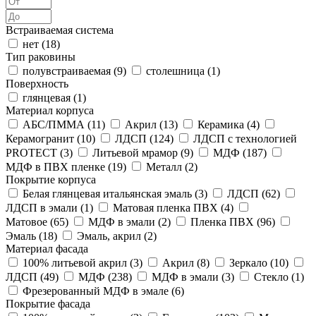
Встраиваемая система
нет (
18
)
Тип раковины
полувстраиваемая (
9
)
столешница (
1
)
Поверхность
глянцевая (
1
)
Материал корпуса
АБС/ПММА (
11
)
Акрил (
13
)
Керамика (
4
)
Керамогранит (
10
)
ЛДСП (
124
)
ЛДСП с технологией
PROTECT (
3
)
Литьевой мрамор (
9
)
МДФ (
187
)
МДФ в ПВХ пленке (
19
)
Металл (
2
)
Покрытие корпуса
Белая глянцевая итальянская эмаль (
3
)
ЛДСП (
62
)
ЛДСП в эмали (
1
)
Матовая пленка ПВХ (
4
)
Матовое (
65
)
МДФ в эмали (
2
)
Пленка ПВХ (
96
)
Эмаль (
18
)
Эмаль, акрил (
2
)
Материал фасада
100% литьевой акрил (
3
)
Акрил (
8
)
Зеркало (
10
)
ЛДСП (
49
)
МДФ (
238
)
МДФ в эмали (
3
)
Стекло (
1
)
Фрезерованный МДФ в эмале (
6
)
Покрытие фасада