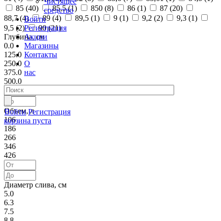
Чистящее
85 (
40
)
85,5 (
1
)
850 (
8
)
86 (
1
)
87 (
20
)
средство
88,7 (
4
)
89 (
4
)
89,5 (
1
)
9 (
1
)
9,2 (
2
)
9,3 (
1
)
Войти
Регистрация
9,5 (
2
)
90 (
21
)
Акции
Глубина, см
Магазины
0.0
Контакты
125.0
О
250.0
нас
375.0
500.0
Объем, л
Войти
Регистрация
106
корзина пуста
186
266
346
426
Диаметр слива, см
5.0
6.3
7.5
8.8