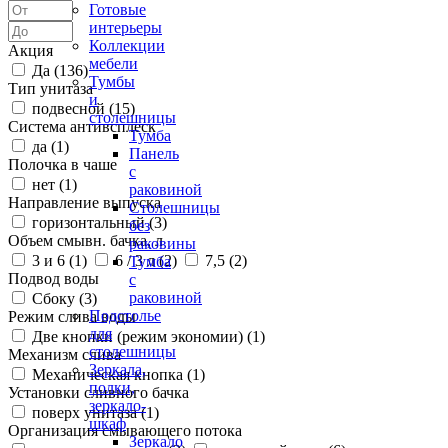
Готовые
интерьеры
Коллекции
Акция
мебели
Да (
136
)
Тумбы
Тип унитаза
и
подвесной (
15
)
столешницы
Система антивсплеск
Тумба
да (
1
)
Панель
Полочка в чаше
с
нет (
1
)
раковиной
Направление выпуска
Столешницы
горизонтальный (
3
)
без
Объем смывн. бачка, л
раковины
3 и 6 (
1
)
6 / 3 л (
2
)
7,5 (
2
)
Тумба
Подвод воды
с
раковиной
Сбоку (
3
)
Подстолье
Режим слива воды
для
Две кнопки (режим экономии) (
1
)
столешницы
Механизм слива
Зеркала,
Механическая кнопка (
1
)
полки,
Установки сливного бачка
зеркало-
поверх унитаза (
1
)
шкаф
Организация смывающего потока
Зеркало