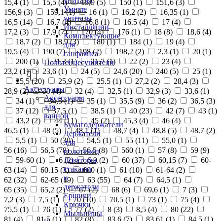
унитазы
15,4 (
1
)
15,5 (
4
)
15,9 (
5
)
150 (
1
)
151,6 (
3
)
Умные
156,9 (
3
)
159,1 (
1
)
16 (
1
)
16,2 (
2
)
16,35 (
1
)
унитазы
16,5 (
14
)
16,7 (
4
)
16,8 (
1
)
16.5 (
4
)
17 (
4
)
Инсталляции
17,2 (
3
)
17,9 (
7
)
170 (
4
)
176 (
1
)
18 (
8
)
18,6 (
4
)
Комплектующие
18,7 (
2
)
18,9 (
3
)
180 (
1
)
184 (
1
)
19 (
4
)
для
19,5 (
4
)
190 (
7
)
198 (
2
)
198,2 (
2
)
2,3 (
1
)
20 (
1
)
санфаянса
200 (
1
)
21,3 (
1
)
21,7 (
1
)
22 (
2
)
23 (
4
)
Полотенцесушители
23,2 (
1
)
23,6 (
1
)
24 (
5
)
24,6 (
20
)
240 (
5
)
25 (
1
)
25,5 (
20
)
25,9 (
2
)
25.5 (
1
)
27,2 (
2
)
28,4 (
3
)
Аксессуары
28,9 (
2
)
30 (
4
)
32 (
4
)
32,5 (
1
)
32,9 (
3
)
33,6 (
1
)
Аксессуары
34 (
1
)
34,5 (
1
)
35 (
1
)
35,5 (
9
)
36 (
2
)
36,5 (
3
)
для
37 (
12
)
37,5 (
1
)
38,5 (
1
)
40 (
23
)
42 (
7
)
43 (
1
)
ванной
43,2 (
2
)
44 (
11
)
45 (
2
)
45,3 (
4
)
46 (
4
)
Бумагодержатели
46,5 (
1
)
48 (
5
)
48,1 (
1
)
48,7 (
4
)
48,8 (
5
)
48.7 (
2
)
Держатели
5,5 (
1
)
50 (
30
)
54,5 (
1
)
55 (
11
)
55,0 (
1
)
для
56 (
16
)
56,5 (
78
)
56.5 (
8
)
560 (
1
)
57 (
8
)
59 (
9
)
полотенец
Дозаторы,
59-60 (
1
)
6 (
2
)
6,9 (
2
)
60 (
37
)
60,15 (
7
)
60-
стаканы
63 (
14
)
60.15 (
3
)
600 (
1
)
61 (
10
)
61-64 (
2
)
и
62 (
32
)
62-65 (
19
)
63 (
55
)
64 (
7
)
64,5 (
1
)
держатели
65 (
35
)
65,2 (
2
)
67 (
2
)
68 (
6
)
69,6 (
1
)
7 (
3
)
Ершики
7,2 (
3
)
7,5 (
1
)
70 (
10
)
70.5 (
1
)
73 (
1
)
75 (
4
)
Крючки
75,5 (
1
)
76 (
1
)
77 (
2
)
8 (
3
)
8,5 (
4
)
80 (
22
)
Мыльницы
81 (
4
)
81,5 (
1
)
82 (
8
)
83,6 (
7
)
83,61 (
1
)
84,5 (
1
)