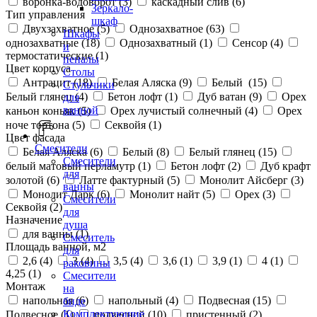
воронка-водоворот (
3
)
каскадный слив (
6
)
Зеркало-
Тип управления
шкаф
Двухзахватное (
5
)
Однозахватное (
63
)
Шкафы
однозахватные (
18
)
Однозахватный (
1
)
Сенсор (
4
)
и
термостатические (
1
)
пеналы
Цвет корпуса
Столы
Антрацит (
18
)
Белая Аляска (
9
)
Белый (
15
)
Стульчики
Белый глянец (
4
)
Бетон лофт (
1
)
Дуб ватан (
9
)
Орех
для
ванной
каньон коньяк (
5
)
Орех лучистый солнечный (
4
)
Орех
ноче тортона (
5
)
Секвойя (
1
)
Цвет фасада
Смесители
Белая Аляска (
6
)
Белый (
8
)
Белый глянец (
15
)
Смесители
белый матовый перламутр (
1
)
Бетон лофт (
2
)
Дуб крафт
для
золотой (
6
)
Латте фактурный (
5
)
Монолит Айсберг (
3
)
ванны
Монолит Дарк (
6
)
Монолит найт (
5
)
Орех (
3
)
Смесители
Секвойя (
2
)
для
Назначение
душа
для ванны (
1
)
Смеситель
Площадь ванной, м2
для
2,6 (
4
)
3 (
4
)
3,5 (
4
)
3,6 (
1
)
3,9 (
1
)
4 (
1
)
раковины
4,25 (
1
)
Смесители
Монтаж
на
напольная (
6
)
напольный (
4
)
Подвесная (
15
)
биде
Комплектующие
Подвесное (
1
)
подвесной (
10
)
пристенный (
2
)