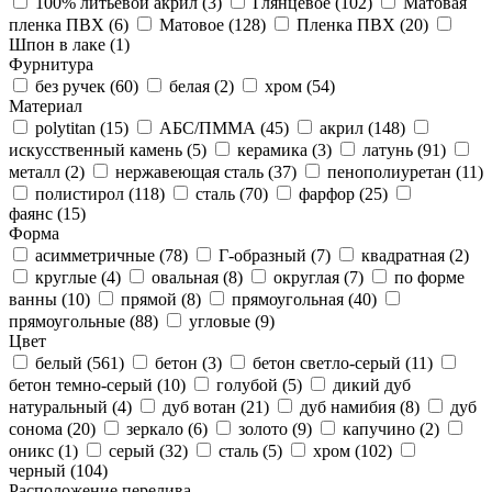
100% литьевой акрил (
3
)
Глянцевое (
102
)
Матовая
пленка ПВХ (
6
)
Матовое (
128
)
Пленка ПВХ (
20
)
Шпон в лаке (
1
)
Фурнитура
без ручек (
60
)
белая (
2
)
хром (
54
)
Материал
polytitan (
15
)
АБС/ПММА (
45
)
акрил (
148
)
искусственный камень (
5
)
керамика (
3
)
латунь (
91
)
металл (
2
)
нержавеющая сталь (
37
)
пенополиуретан (
11
)
полистирол (
118
)
сталь (
70
)
фарфор (
25
)
фаянс (
15
)
Форма
асимметричные (
78
)
Г-образный (
7
)
квадратная (
2
)
круглые (
4
)
овальная (
8
)
округлая (
7
)
по форме
ванны (
10
)
прямой (
8
)
прямоугольная (
40
)
прямоугольные (
88
)
угловые (
9
)
Цвет
белый (
561
)
бетон (
3
)
бетон светло-серый (
11
)
бетон темно-серый (
10
)
голубой (
5
)
дикий дуб
натуральный (
4
)
дуб вотан (
21
)
дуб намибия (
8
)
дуб
сонома (
20
)
зеркало (
6
)
золото (
9
)
капучино (
2
)
оникс (
1
)
серый (
32
)
сталь (
5
)
хром (
102
)
черный (
104
)
Расположение перелива