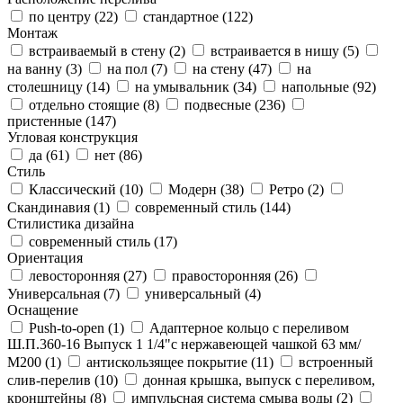
по центру (
22
)
стандартное (
122
)
Монтаж
встраиваемый в стену (
2
)
встраивается в нишу (
5
)
на ванну (
3
)
на пол (
7
)
на стену (
47
)
на
столешницу (
14
)
на умывальник (
34
)
напольные (
92
)
отдельно стоящие (
8
)
подвесные (
236
)
пристенные (
147
)
Угловая конструкция
да (
61
)
нет (
86
)
Стиль
Классический (
10
)
Модерн (
38
)
Ретро (
2
)
Скандинавия (
1
)
современный стиль (
144
)
Стилистика дизайна
современный стиль (
17
)
Ориентация
левосторонняя (
27
)
правосторонняя (
26
)
Универсальная (
7
)
универсальный (
4
)
Оснащение
Push-to-open (
1
)
Адаптерное кольцо с переливом
Ш.П.360-16 Выпуск 1 1/4"с нержавеющей чашкой 63 мм/
М200 (
1
)
антискользящее покрытие (
11
)
встроенный
слив-перелив (
10
)
донная крышка, выпуск с переливом,
кронштейны (
8
)
импульсная система смыва воды (
2
)