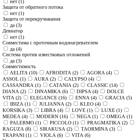
нет (
1
)
Защита от обратного потока
нет (
1
)
Защита от перекручивания
да (
3
)
Девиатор
нет (
1
)
Совместима с проточным водонагревателем
да (
4
)
Система против известковых отложений
да (
3
)
Совместимость
AELITA (
10
)
AFRODITA (
2
)
AGORA (
4
)
ASSOL (
1
)
AURA (
2
)
CALYPSO (
4
)
CASSANDRA (
1
)
CATANIA (
2
)
CLASSIC (
14
)
DIANA (
2
)
DINAMIKA (
6
)
DIPSA (
4
)
DOLCE
VITA (
2
)
ELEGANCE (
16
)
ENNA (
4
)
GRACIA (
5
)
IBIZA (
1
)
JULIANNA (
2
)
KLEO (
4
)
KORSIKA (
3
)
LIBRA (
4
)
LOVE (
1
)
LUXE (
1
)
MEDEA (
4
)
MODERN (
16
)
NEGA (
1
)
OMEGA (
1
)
PALERMO (
1
)
PICCOLO (
1
)
PRAGMATIKA (
2
)
RAGUZA (
8
)
SIRAKUSA (
2
)
TAORMINA (
3
)
TRAPANI (
1
)
VIOLA (
6
)
VITA (
6
)