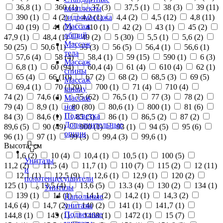
36,8 (
1
)
360 (
1
)
37 (
3
)
37,5 (
1
)
38 (
3
)
39 (
11
)
комплекты
390 (
1
)
4 (
2
)
4,2 (
1
)
4,4 (
2
)
4,5 (
12
)
4,8 (
11
)
гидромассажа
Массаж
40 (
19
)
41 (
2
)
410 (
1
)
42 (
2
)
43 (
1
)
45 (
2
)
общий
47,9 (
1
)
48,4 (
1
)
49 (
2
)
5 (
30
)
5,5 (
1
)
5,6 (
2
)
Массаж
50 (
25
)
50,6 (
1
)
55 (
3
)
56 (
5
)
56,4 (
1
)
56,6 (
1
)
тела
57,6 (
4
)
58 (
4
)
58,4 (
1
)
59 (
15
)
590 (
1
)
6 (
3
)
Массаж
6,8 (
1
)
60 (
94
)
60,4 (
4
)
61 (
4
)
610 (
4
)
62 (
1
)
спины
65 (
4
)
66 (
10
)
67 (
2
)
68 (
2
)
68,5 (
3
)
69 (
5
)
Массаж
69,4 (
1
)
70 (
120
)
700 (
1
)
71 (
4
)
710 (
4
)
шиацу
74 (
2
)
74,6 (
4
)
75 (
62
)
76,5 (
1
)
77 (
3
)
78 (
2
)
Массаж
79 (
4
)
8,9 (
1
)
80 (
80
)
80,6 (
1
)
800 (
1
)
81 (
6
)
ног
Подсветка
84 (
3
)
84,6 (
1
)
85 (
3
)
86 (
1
)
86,5 (
2
)
87 (
2
)
Дополнительные
89,6 (
5
)
90 (
49
)
900 (
1
)
93 (
1
)
94 (
5
)
95 (
6
)
опции
96 (
1
)
97 (
1
)
99 (
3
)
99,4 (
3
)
99,6 (
1
)
Высота, см
1,6 (
2
)
10 (
4
)
10,4 (
1
)
10,5 (
1
)
100 (
5
)
Унитазы
11,2 (
2
)
11,5 (
4
)
11,7 (
1
)
110 (
7
)
115 (
2
)
12 (
11
)
и
12,1 (
1
)
12,5 (
9
)
12,6 (
1
)
12,9 (
1
)
120 (
2
)
полотенцесушители
125 (
1
)
13,5 (
4
)
13,6 (
5
)
13.3 (
4
)
130 (
2
)
134 (
1
)
Унитазы
139 (
1
)
14 (
1
)
14,1 (
2
)
14,2 (
1
)
14,3 (
2
)
Напольные
14,6 (
4
)
14,7 (
2
)
140 (
2
)
141 (
1
)
141,7 (
1
)
унитазы
Подвесные
144,8 (
1
)
145 (
1
)
1468 (
1
)
1472 (
1
)
15 (
7
)