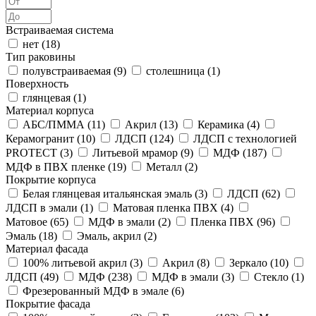
Встраиваемая система
нет (
18
)
Тип раковины
полувстраиваемая (
9
)
столешница (
1
)
Поверхность
глянцевая (
1
)
Материал корпуса
АБС/ПММА (
11
)
Акрил (
13
)
Керамика (
4
)
Керамогранит (
10
)
ЛДСП (
124
)
ЛДСП с технологией
PROTECT (
3
)
Литьевой мрамор (
9
)
МДФ (
187
)
МДФ в ПВХ пленке (
19
)
Металл (
2
)
Покрытие корпуса
Белая глянцевая итальянская эмаль (
3
)
ЛДСП (
62
)
ЛДСП в эмали (
1
)
Матовая пленка ПВХ (
4
)
Матовое (
65
)
МДФ в эмали (
2
)
Пленка ПВХ (
96
)
Эмаль (
18
)
Эмаль, акрил (
2
)
Материал фасада
100% литьевой акрил (
3
)
Акрил (
8
)
Зеркало (
10
)
ЛДСП (
49
)
МДФ (
238
)
МДФ в эмали (
3
)
Стекло (
1
)
Фрезерованный МДФ в эмале (
6
)
Покрытие фасада