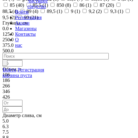
Чистящее
85 (
40
)
85,5 (
1
)
850 (
8
)
86 (
1
)
87 (
20
)
средство
88,7 (
4
)
89 (
4
)
89,5 (
1
)
9 (
1
)
9,2 (
2
)
9,3 (
1
)
Войти
Регистрация
9,5 (
2
)
90 (
21
)
Акции
Глубина, см
Магазины
0.0
Контакты
125.0
О
250.0
нас
375.0
500.0
Объем, л
Войти
Регистрация
106
корзина пуста
186
266
346
426
Диаметр слива, см
5.0
6.3
7.5
8.8