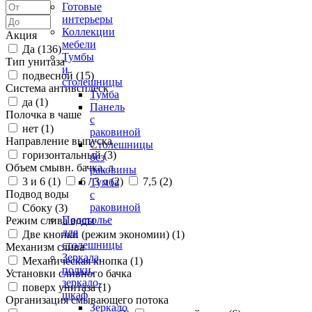
Готовые
интерьеры
Коллекции
Акция
мебели
Да (
136
)
Тумбы
Тип унитаза
и
подвесной (
15
)
столешницы
Система антивсплеск
Тумба
да (
1
)
Панель
Полочка в чаше
с
нет (
1
)
раковиной
Направление выпуска
Столешницы
горизонтальный (
3
)
без
Объем смывн. бачка, л
раковины
3 и 6 (
1
)
6 / 3 л (
2
)
7,5 (
2
)
Тумба
Подвод воды
с
раковиной
Сбоку (
3
)
Подстолье
Режим слива воды
для
Две кнопки (режим экономии) (
1
)
столешницы
Механизм слива
Зеркала,
Механическая кнопка (
1
)
полки,
Установки сливного бачка
зеркало-
поверх унитаза (
1
)
шкаф
Организация смывающего потока
Зеркало