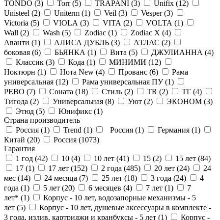
TONDO (
3
)
Torr (
5
)
TRAPANI (
3
)
Unifix (
12
)
Unisteel (
2
)
Uniterm (
1
)
Veil (
3
)
Vesper (
3
)
Victoria (
5
)
VIOLA (
3
)
VITA (
2
)
VOLTA (
1
)
Wall (
2
)
Wash (
5
)
Zodiac (
1
)
Zodiac X (
4
)
Аванти (
1
)
АЛИСА ДУБЛЬ (
3
)
АТЛАС (
2
)
боковая (
6
)
БЬЯНКА (
1
)
Вита (
5
)
ДЖУЛИАННА (
4
)
Классик (
3
)
Кода (
1
)
МИНИМИ (
12
)
Ноктюрн (
1
)
Нота New (
4
)
Прованс (
6
)
Рама
универсальная (
12
)
Рама универсальная ПУ (
1
)
РЕВО (
7
)
Соната (
18
)
Стиль (
2
)
ТR (
2
)
ТГ (
4
)
Тигода (
2
)
Универсальная (
8
)
Уют (
2
)
ЭКОНОМ (
3
)
Этюд (
5
)
Юнификс (
1
)
Страна производитель
Россия (
1
)
Trend (
1
)
Россия (
1
)
Германия (
1
)
Китай (
20
)
Россия (
1073
)
Гарантия
1 год (
42
)
10 (
4
)
10 лет (
41
)
15 (
2
)
15 лет (
84
)
17 (
1
)
17 лет (
152
)
2 года (
485
)
20 лет (
24
)
24
мес (
14
)
24 месяца (
7
)
25 лет (
18
)
3 года (
24
)
4
года (
1
)
5 лет (
20
)
6 месяцев (
4
)
7 лет (
1
)
7
лет* (
1
)
Корпус - 10 лет, водозапорные механизмы - 5
лет (
5
)
Корпус - 10 лет, душевые аксессуары в комплекте -
3 года, излив, картриджи и кранбуксы - 5 лет (
1
)
Корпус -