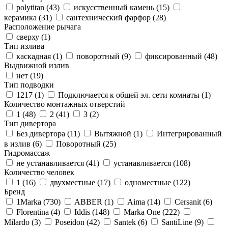
polytitan (
43
)
искусственный камень (
15
)
керамика (
31
)
сантехнический фарфор (
28
)
Расположение рычага
сверху (
1
)
Тип излива
каскадная (
1
)
поворотный (
9
)
фиксированный (
48
)
Выдвижной излив
нет (
19
)
Тип подводки
1217 (
1
)
Подключается к общей эл. сети комнаты (
1
)
Количество монтажных отверстий
1 (
48
)
2 (
41
)
3 (
2
)
Тип дивертора
Без дивертора (
11
)
Вытяжной (
1
)
Интегрированный
в излив (
6
)
Поворотный (
25
)
Гидромассаж
не устанавливается (
41
)
устанавливается (
108
)
Количество человек
1 (
16
)
двухместные (
17
)
одноместные (
122
)
Бренд
1Marka (
730
)
ABBER (
1
)
Aima (
14
)
Cersanit (
6
)
Florentina (
4
)
Iddis (
148
)
Marka One (
222
)
Milardo (
3
)
Poseidon (
42
)
Santek (
6
)
SantiLine (
9
)