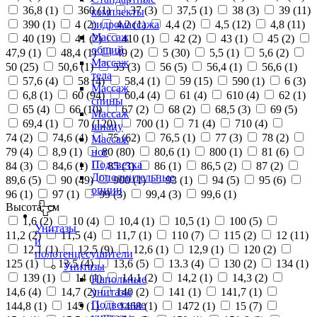
36,8 (
1
)
360 (
1
)
37 (
3
)
37,5 (
1
)
38 (
3
)
39 (
11
)
комплекты
390 (
1
)
4 (
2
)
4,2 (
1
)
4,4 (
2
)
4,5 (
12
)
4,8 (
11
)
гидромассажа
Массаж
40 (
19
)
41 (
2
)
410 (
1
)
42 (
2
)
43 (
1
)
45 (
2
)
общий
47,9 (
1
)
48,4 (
1
)
49 (
2
)
5 (
30
)
5,5 (
1
)
5,6 (
2
)
Массаж
50 (
25
)
50,6 (
1
)
55 (
3
)
56 (
5
)
56,4 (
1
)
56,6 (
1
)
тела
57,6 (
4
)
58 (
4
)
58,4 (
1
)
59 (
15
)
590 (
1
)
6 (
3
)
Массаж
6,8 (
1
)
60 (
94
)
60,4 (
4
)
61 (
4
)
610 (
4
)
62 (
1
)
спины
65 (
4
)
66 (
10
)
67 (
2
)
68 (
2
)
68,5 (
3
)
69 (
5
)
Массаж
69,4 (
1
)
70 (
120
)
700 (
1
)
71 (
4
)
710 (
4
)
шиацу
74 (
2
)
74,6 (
4
)
75 (
62
)
76,5 (
1
)
77 (
3
)
78 (
2
)
Массаж
79 (
4
)
8,9 (
1
)
80 (
80
)
80,6 (
1
)
800 (
1
)
81 (
6
)
ног
Подсветка
84 (
3
)
84,6 (
1
)
85 (
3
)
86 (
1
)
86,5 (
2
)
87 (
2
)
Дополнительные
89,6 (
5
)
90 (
49
)
900 (
1
)
93 (
1
)
94 (
5
)
95 (
6
)
опции
96 (
1
)
97 (
1
)
99 (
3
)
99,4 (
3
)
99,6 (
1
)
Высота, см
1,6 (
2
)
10 (
4
)
10,4 (
1
)
10,5 (
1
)
100 (
5
)
Унитазы
11,2 (
2
)
11,5 (
4
)
11,7 (
1
)
110 (
7
)
115 (
2
)
12 (
11
)
и
12,1 (
1
)
12,5 (
9
)
12,6 (
1
)
12,9 (
1
)
120 (
2
)
полотенцесушители
125 (
1
)
13,5 (
4
)
13,6 (
5
)
13.3 (
4
)
130 (
2
)
134 (
1
)
Унитазы
139 (
1
)
14 (
1
)
14,1 (
2
)
14,2 (
1
)
14,3 (
2
)
Напольные
14,6 (
4
)
14,7 (
2
)
140 (
2
)
141 (
1
)
141,7 (
1
)
унитазы
Подвесные
144,8 (
1
)
145 (
1
)
1468 (
1
)
1472 (
1
)
15 (
7
)