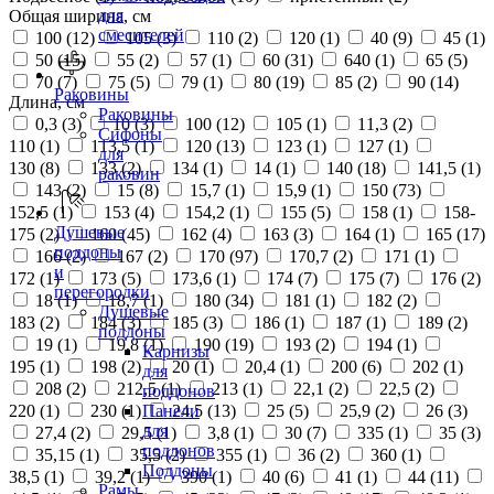
для
Общая ширина, см
смесителей
100 (
12
)
105 (
3
)
110 (
2
)
120 (
1
)
40 (
9
)
45 (
1
)
50 (
15
)
55 (
2
)
57 (
1
)
60 (
31
)
640 (
1
)
65 (
5
)
70 (
7
)
75 (
5
)
79 (
1
)
80 (
19
)
85 (
2
)
90 (
14
)
Раковины
Длина, см
Раковины
0,3 (
3
)
10 (
3
)
100 (
12
)
105 (
1
)
11,3 (
2
)
Сифоны
110 (
1
)
113,5 (
1
)
120 (
13
)
123 (
1
)
127 (
1
)
для
130 (
8
)
133 (
2
)
134 (
1
)
14 (
1
)
140 (
18
)
141,5 (
1
)
раковин
143 (
2
)
15 (
8
)
15,7 (
1
)
15,9 (
1
)
150 (
73
)
152,5 (
1
)
153 (
4
)
154,2 (
1
)
155 (
5
)
158 (
1
)
158-
Душевые
175 (
2
)
160 (
45
)
162 (
4
)
163 (
3
)
164 (
1
)
165 (
17
)
поддоны
166 (
2
)
167 (
2
)
170 (
97
)
170,7 (
2
)
171 (
1
)
и
172 (
1
)
173 (
5
)
173,6 (
1
)
174 (
7
)
175 (
7
)
176 (
2
)
перегородки
18 (
1
)
18,7 (
1
)
180 (
34
)
181 (
1
)
182 (
2
)
Душевые
183 (
2
)
184 (
3
)
185 (
3
)
186 (
1
)
187 (
1
)
189 (
2
)
поддоны
19 (
1
)
19,8 (
1
)
190 (
19
)
193 (
2
)
194 (
1
)
Карнизы
195 (
1
)
198 (
2
)
20 (
1
)
20,4 (
1
)
200 (
6
)
202 (
1
)
для
208 (
2
)
212,5 (
1
)
213 (
1
)
22,1 (
2
)
22,5 (
2
)
поддонов
220 (
1
)
230 (
1
)
24,5 (
13
)
25 (
5
)
25,9 (
2
)
26 (
3
)
Панели
для
27,4 (
2
)
29,5 (
1
)
3,8 (
1
)
30 (
7
)
335 (
1
)
35 (
3
)
поддонов
35,15 (
1
)
35,5 (
2
)
355 (
1
)
36 (
2
)
360 (
1
)
Поддоны
38,5 (
1
)
39,2 (
1
)
390 (
1
)
40 (
6
)
41 (
1
)
44 (
11
)
Рамы