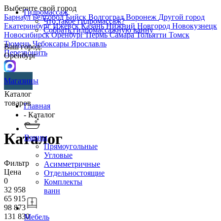
Выберите свой город
Гидромассаж
Барнаул
Белгород
Бийск
Волгоград
Воронеж
Другой город
Что такое гидромассаж?
Екатеринбург
Ижевск
Казань
Нижний Новгород
Новокузнецк
Собрать гидромассажную ванну
Новосибирск
Оренбург
Пермь
Самара
Тольятти
Томск
Тюмень
Чебоксары
Ярославль
Ваш город:
Перезвонить
Оренбург
Магазины
Каталог
товаров
Главная
- Каталог
Каталог
Ванны
Прямоугольные
Угловые
Фильтр
Асимметричные
Цена
Отдельностоящие
0
Комплекты
32 958
ванн
65 915
98 873
131 830
Мебель