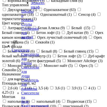
воронка-водоворот (
3
)
каскадный слив (
6
)
Зеркало-
Тип управления
шкаф
Двухзахватное (
5
)
Однозахватное (
63
)
Шкафы
однозахватные (
18
)
Однозахватный (
1
)
Сенсор (
4
)
и
термостатические (
1
)
пеналы
Цвет корпуса
Столы
Антрацит (
18
)
Белая Аляска (
9
)
Белый (
15
)
Стульчики
Белый глянец (
4
)
Бетон лофт (
1
)
Дуб ватан (
9
)
Орех
для
ванной
каньон коньяк (
5
)
Орех лучистый солнечный (
4
)
Орех
ноче тортона (
5
)
Секвойя (
1
)
Цвет фасада
Смесители
Белая Аляска (
6
)
Белый (
8
)
Белый глянец (
15
)
Смесители
белый матовый перламутр (
1
)
Бетон лофт (
2
)
Дуб крафт
для
золотой (
6
)
Латте фактурный (
5
)
Монолит Айсберг (
3
)
ванны
Монолит Дарк (
6
)
Монолит найт (
5
)
Орех (
3
)
Смесители
Секвойя (
2
)
для
Назначение
душа
для ванны (
1
)
Смеситель
Площадь ванной, м2
для
2,6 (
4
)
3 (
4
)
3,5 (
4
)
3,6 (
1
)
3,9 (
1
)
4 (
1
)
раковины
4,25 (
1
)
Смесители
Монтаж
на
напольная (
6
)
напольный (
4
)
Подвесная (
15
)
биде
Комплектующие
Подвесное (
1
)
подвесной (
10
)
пристенный (
2
)