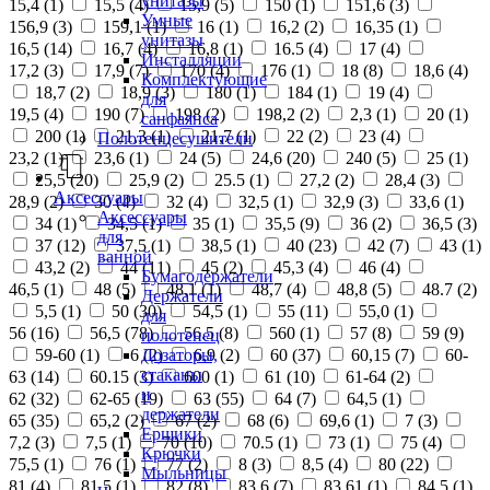
унитазы
15,4 (
1
)
15,5 (
4
)
15,9 (
5
)
150 (
1
)
151,6 (
3
)
Умные
156,9 (
3
)
159,1 (
1
)
16 (
1
)
16,2 (
2
)
16,35 (
1
)
унитазы
16,5 (
14
)
16,7 (
4
)
16,8 (
1
)
16.5 (
4
)
17 (
4
)
Инсталляции
17,2 (
3
)
17,9 (
7
)
170 (
4
)
176 (
1
)
18 (
8
)
18,6 (
4
)
Комплектующие
18,7 (
2
)
18,9 (
3
)
180 (
1
)
184 (
1
)
19 (
4
)
для
19,5 (
4
)
190 (
7
)
198 (
2
)
198,2 (
2
)
2,3 (
1
)
20 (
1
)
санфаянса
200 (
1
)
21,3 (
1
)
21,7 (
1
)
22 (
2
)
23 (
4
)
Полотенцесушители
23,2 (
1
)
23,6 (
1
)
24 (
5
)
24,6 (
20
)
240 (
5
)
25 (
1
)
25,5 (
20
)
25,9 (
2
)
25.5 (
1
)
27,2 (
2
)
28,4 (
3
)
Аксессуары
28,9 (
2
)
30 (
4
)
32 (
4
)
32,5 (
1
)
32,9 (
3
)
33,6 (
1
)
Аксессуары
34 (
1
)
34,5 (
1
)
35 (
1
)
35,5 (
9
)
36 (
2
)
36,5 (
3
)
для
37 (
12
)
37,5 (
1
)
38,5 (
1
)
40 (
23
)
42 (
7
)
43 (
1
)
ванной
43,2 (
2
)
44 (
11
)
45 (
2
)
45,3 (
4
)
46 (
4
)
Бумагодержатели
46,5 (
1
)
48 (
5
)
48,1 (
1
)
48,7 (
4
)
48,8 (
5
)
48.7 (
2
)
Держатели
5,5 (
1
)
50 (
30
)
54,5 (
1
)
55 (
11
)
55,0 (
1
)
для
56 (
16
)
56,5 (
78
)
56.5 (
8
)
560 (
1
)
57 (
8
)
59 (
9
)
полотенец
Дозаторы,
59-60 (
1
)
6 (
2
)
6,9 (
2
)
60 (
37
)
60,15 (
7
)
60-
стаканы
63 (
14
)
60.15 (
3
)
600 (
1
)
61 (
10
)
61-64 (
2
)
и
62 (
32
)
62-65 (
19
)
63 (
55
)
64 (
7
)
64,5 (
1
)
держатели
65 (
35
)
65,2 (
2
)
67 (
2
)
68 (
6
)
69,6 (
1
)
7 (
3
)
Ершики
7,2 (
3
)
7,5 (
1
)
70 (
10
)
70.5 (
1
)
73 (
1
)
75 (
4
)
Крючки
75,5 (
1
)
76 (
1
)
77 (
2
)
8 (
3
)
8,5 (
4
)
80 (
22
)
Мыльницы
81 (
4
)
81,5 (
1
)
82 (
8
)
83,6 (
7
)
83,61 (
1
)
84,5 (
1
)