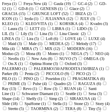
Freya (
1
)
Freya New (
4
)
Gaula (
19
)
GC-4 (
2
)
GD-
12 (
1
)
GD-8 (
1
)
GENESIS (
1
)
Glace (
2
)
GRACIA (
15
)
GRUNGE LOFT (
52
)
IBIZA (
2
)
ICON (
1
)
Iryda (
1
)
JULIANNA (
12
)
JULY (
3
)
KLEO (
1
)
KLEO/VITA (
1
)
KORSIKA (
4
)
Kvadro (
3
)
Laura (
5
)
LETT (
1
)
LIBRA (
1
)
LIDO (
3
)
LIL (
5
)
Lily (
5
)
Lina (
5
)
Lina Classic (
2
)
LINEA (
5
)
Lira (
5
)
Loft (
6
)
LOVE (
4
)
LUXE (
4
)
Maid (
3
)
Male (
1
)
MEDEA (
2
)
Melody (
17
)
Mila (
4
)
MIRA (
7
)
MIX (
12
)
MODERN (
16
)
Moduo (
2
)
Mona (
8
)
Monro (
1
)
NEGA (
7
)
NEO (
4
)
Neofix (
1
)
New Aris (
8
)
NUVO (
7
)
OMEGA (
3
)
On-X (
1
)
Optima Home (
3
)
Oxford (
3
)
PALERMO (
1
)
PALERMO150/AFRODITA150/IBIZA (
1
)
Parker (
8
)
Penta (
2
)
PICCOLO (
9
)
PICO (
2
)
PILO (
1
)
PINO (
2
)
Poseidon (
1
)
PRAGMATIKA (
6
)
PRIME (
3
)
Pulse (
4
)
Quadro (
2
)
RAGUZA (
6
)
Ray (
13
)
Revo (
1
)
Row (
3
)
RUAN (
4
)
Santi
Line (
1
)
Schwarzer Diamant (
1
)
Seattle (
1
)
Sena (
3
)
Shape (
14
)
Shelfy (
1
)
Simp (
2
)
SIRAKUSA (
4
)
Slide (
18
)
SpaHome (
1
)
Stella (
1
)
Stone (
2
)
Story (
4
)
Stretto (
5
)
TAORMINA (
2
)
TERA (
8
)
Tiny (
5
)