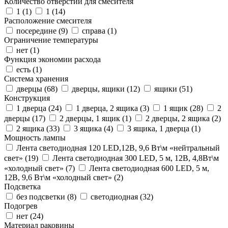
Количество отверстий для смесителя
1 (
1
)
1 (
14
)
Расположение смесителя
посередине (
9
)
справа (
1
)
Ограничение температуры
нет (
1
)
Функция экономии расхода
есть (
1
)
Система хранения
дверцы (
68
)
дверцы, ящики (
12
)
ящики (
51
)
Конструкция
1 дверца (
24
)
1 дверца, 2 ящика (
3
)
1 ящик (
28
)
2
дверцы (
17
)
2 дверцы, 1 ящик (
1
)
2 дверцы, 2 ящика (
2
)
2 ящика (
33
)
3 ящика (
4
)
3 ящика, 1 дверца (
1
)
Мощность лампы
Лента светодиодная 120 LED,12В, 9,6 Вт\м «нейтральный
свет» (
19
)
Лента светодиодная 300 LED, 5 м, 12В, 4,8Вт\м
«холодный свет» (
7
)
Лента светодиодная 600 LED, 5 м,
12В, 9,6 Вт\м «холодный свет» (
2
)
Подсветка
без подсветки (
8
)
светодиодная (
32
)
Подогрев
нет (
24
)
Материал раковины