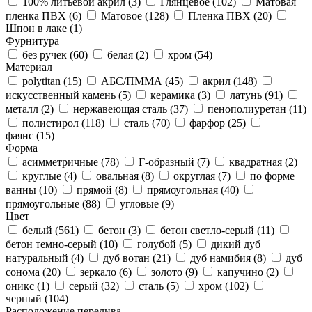
100% литьевой акрил (
3
)
Глянцевое (
102
)
Матовая
пленка ПВХ (
6
)
Матовое (
128
)
Пленка ПВХ (
20
)
Шпон в лаке (
1
)
Фурнитура
без ручек (
60
)
белая (
2
)
хром (
54
)
Материал
polytitan (
15
)
АБС/ПММА (
45
)
акрил (
148
)
искусственный камень (
5
)
керамика (
3
)
латунь (
91
)
металл (
2
)
нержавеющая сталь (
37
)
пенополиуретан (
11
)
полистирол (
118
)
сталь (
70
)
фарфор (
25
)
фаянс (
15
)
Форма
асимметричные (
78
)
Г-образный (
7
)
квадратная (
2
)
круглые (
4
)
овальная (
8
)
округлая (
7
)
по форме
ванны (
10
)
прямой (
8
)
прямоугольная (
40
)
прямоугольные (
88
)
угловые (
9
)
Цвет
белый (
561
)
бетон (
3
)
бетон светло-серый (
11
)
бетон темно-серый (
10
)
голубой (
5
)
дикий дуб
натуральный (
4
)
дуб вотан (
21
)
дуб намибия (
8
)
дуб
сонома (
20
)
зеркало (
6
)
золото (
9
)
капучино (
2
)
оникс (
1
)
серый (
32
)
сталь (
5
)
хром (
102
)
черный (
104
)
Расположение перелива