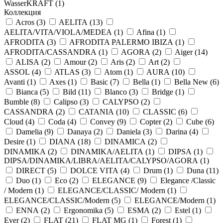
WasserKRAFT (
1
)
Коллекция
Acros (
3
)
AELITA (
13
)
AELITA/VITA/VIOLA/MEDEA (
1
)
Afina (
1
)
AFRODITA (
3
)
AFRODITA PALERMO IBIZA (
1
)
AFRODITA/CASSANDRA (
1
)
AGORA (
2
)
Aiger (
14
)
ALISA (
2
)
Amour (
2
)
Aris (
2
)
Art (
2
)
ASSOL (
4
)
ATLAS (
3
)
Atom (
1
)
AURA (
10
)
Avanti (
1
)
Axes (
1
)
Basic (
7
)
Bella (
1
)
Bella New (
6
)
Bianca (
5
)
Bild (
11
)
Blanco (
3
)
Bridge (
1
)
Bumble (
8
)
Calipso (
3
)
CALYPSO (
2
)
CASSANDRA (
2
)
CATANIA (
10
)
CLASSIC (
6
)
Cloud (
4
)
Coda (
4
)
Convey (
9
)
Copter (
2
)
Cube (
6
)
Damelia (
9
)
Danaya (
2
)
Daniela (
3
)
Darina (
4
)
Desire (
1
)
DIANA (
18
)
DINAMICA (
2
)
DINAMIKA (
2
)
DINAMIKA/AELITA (
1
)
DIPSA (
1
)
DIPSA/DINAMIKA/LIBRA/AELITA/CALYPSO/AGORA (
1
)
DIRECT (
5
)
DOLCE VITA (
4
)
Drum (
1
)
Duna (
11
)
Duo (
1
)
Eco (
2
)
ELEGANCE (
9
)
Elegance /Classic
/ Modern (
1
)
ELEGANCE/CLASSIC/ Modern (
1
)
ELEGANCE/CLASSIC/Modern (
5
)
ELEGANCE/Modern (
1
)
ENNA (
2
)
Ergonomika (
5
)
ESMA (
2
)
Estel (
1
)
Ever (
2
)
FLAT (
21
)
FLAT MG (
1
)
Forest (
1
)