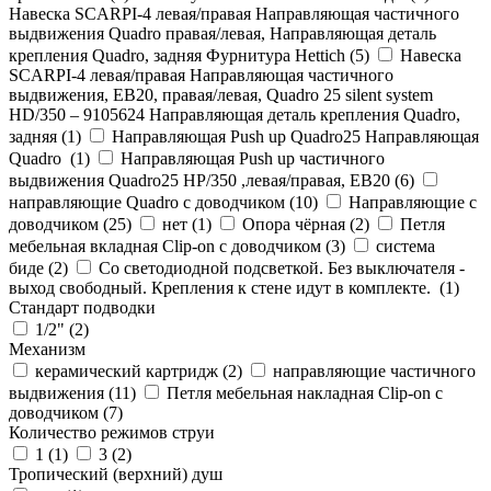
Навеска SCARPI-4 левая/правая Направляющая частичного
выдвижения Quadro правая/левая, Направляющая деталь
крепления Quadro, задняя Фурнитура Hettich (
5
)
Навеска
SCARPI-4 левая/правая Направляющая частичного
выдвижения, ЕВ20, правая/левая, Quadro 25 silent system
HD/350 – 9105624 Направляющая деталь крепления Quadro,
задняя (
1
)
Направляющая Push up Quadro25 Направляющая
Quadro (
1
)
Направляющая Push up частичного
выдвижения Quadro25 НР/350 ,левая/правая, ЕВ20 (
6
)
направляющие Quadro с доводчиком (
10
)
Направляющие с
доводчиком (
25
)
нет (
1
)
Опора чёрная (
2
)
Петля
мебельная вкладная Clip-on с доводчиком (
3
)
система
биде (
2
)
Со светодиодной подсветкой. Без выключателя -
выход свободный. Крепления к стене идут в комплекте. (
1
)
Стандарт подводки
1/2" (
2
)
Механизм
керамический картридж (
2
)
направляющие частичного
выдвижения (
11
)
Петля мебельная накладная Clip-on с
доводчиком (
7
)
Количество режимов струи
1 (
1
)
3 (
2
)
Тропический (верхний) душ