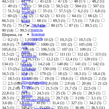
44,5 (
1
)
44,7 (
5
)
45 (
23
)
47 (
3
)
48 (
17
)
48,2 (
1
)
для
49 (
1
)
5 (
1
)
50 (
12
)
50,5 (
2
)
504 (
1
)
507 (
1
)
ванн
51,5 (
1
)
52 (
1
)
55 (
1
)
57,5 (
2
)
6,2 (
1
)
6,8 (
1
)
Панели
60 (
2
)
61 (
2
)
62 (
2
)
63 (
1
)
64 (
1
)
66 (
2
)
для
66,5 (
1
)
67 (
1
)
68 (
1
)
69,5 (
1
)
7,5 (
1
)
7,8 (
1
)
ванн
70 (
5
)
75 (
7
)
8,7 (
2
)
80 (
17
)
87 (
1
)
89,5 (
1
)
Лицевая
панель
90 (
14
)
99,5 (
1
)
Боковая
Ширина, см
панель
0,2 (
1
)
1,01 (
1
)
10 (
2
)
10,3 (
2
)
10,5 (
3
)
Сифоны
10,9 (
1
)
100 (
64
)
1000 (
2
)
101 (
2
)
105 (
10
)
для
105,6 (
1
)
106 (
4
)
106,5 (
3
)
107 (
1
)
109 (
1
)
ванн
11,5 (
2
)
110 (
8
)
1100а (
1
)
111 (
1
)
112 (
2
)
113 (
1
)
Карнизы
116 (
1
)
116,5 (
1
)
12,2 (
2
)
12,4 (
1
)
120 (
11
)
для
134 (
1
)
135 (
2
)
14,2 (
4
)
140 (
6
)
141 (
1
)
142 (
1
)
ванны
15 (
2
)
15,9 (
1
)
150 (
10
)
152,5 (
1
)
155 (
1
)
Шторки
16,5 (
3
)
17,9 (
3
)
170 (
2
)
18 (
2
)
18,3 (
1
)
18,4 (
3
)
для
ванн
18,5 (
1
)
180 (
6
)
19 (
3
)
19,6 (
1
)
19,9 (
2
)
2 (
5
)
Подголовники
2,5 (
108
)
2,7 (
2
)
2,8 (
10
)
2,9 (
4
)
20 (
6
)
21 (
2
)
Ручки
21,2 (
6
)
21,4 (
7
)
21,5 (
3
)
21,7 (
5
)
22,5 (
3
)
для
22,8 (
1
)
24 (
1
)
24,5 (
1
)
25 (
3
)
26 (
1
)
28,5 (
1
)
ванны
28.5 (
1
)
29 (
1
)
29,6 (
1
)
29,7 (
3
)
3 (
10
)
3,1 (
1
)
Гидромассажные
3,6 (
6
)
3,8 (
1
)
30 (
9
)
31,4 (
1
)
327 (
1
)
34,2 (
5
)
опции
34,5 (
1
)
348 (
1
)
35 (
20
)
355 (
1
)
36 (
8
)
36,5 (
11
)
Стандартные