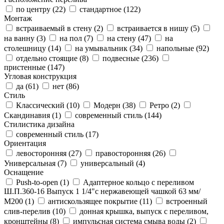
по центру (
22
)
стандартное (
122
)
Монтаж
встраиваемый в стену (
2
)
встраивается в нишу (
5
)
на ванну (
3
)
на пол (
7
)
на стену (
47
)
на
столешницу (
14
)
на умывальник (
34
)
напольные (
92
)
отдельно стоящие (
8
)
подвесные (
236
)
пристенные (
147
)
Угловая конструкция
да (
61
)
нет (
86
)
Стиль
Классический (
10
)
Модерн (
38
)
Ретро (
2
)
Скандинавия (
1
)
современный стиль (
144
)
Стилистика дизайна
современный стиль (
17
)
Ориентация
левосторонняя (
27
)
правосторонняя (
26
)
Универсальная (
7
)
универсальный (
4
)
Оснащение
Push-to-open (
1
)
Адаптерное кольцо с переливом
Ш.П.360-16 Выпуск 1 1/4"с нержавеющей чашкой 63 мм/
М200 (
1
)
антискользящее покрытие (
11
)
встроенный
слив-перелив (
10
)
донная крышка, выпуск с переливом,
кронштейны (
8
)
импульсная система смыва воды (
2
)