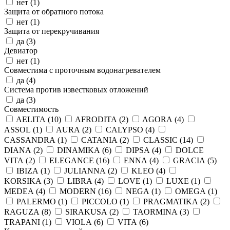
нет (
1
)
Защита от обратного потока
нет (
1
)
Защита от перекручивания
да (
3
)
Девиатор
нет (
1
)
Совместима с проточным водонагревателем
да (
4
)
Система против известковых отложений
да (
3
)
Совместимость
AELITA (
10
)
AFRODITA (
2
)
AGORA (
4
)
ASSOL (
1
)
AURA (
2
)
CALYPSO (
4
)
CASSANDRA (
1
)
CATANIA (
2
)
CLASSIC (
14
)
DIANA (
2
)
DINAMIKA (
6
)
DIPSA (
4
)
DOLCE
VITA (
2
)
ELEGANCE (
16
)
ENNA (
4
)
GRACIA (
5
)
IBIZA (
1
)
JULIANNA (
2
)
KLEO (
4
)
KORSIKA (
3
)
LIBRA (
4
)
LOVE (
1
)
LUXE (
1
)
MEDEA (
4
)
MODERN (
16
)
NEGA (
1
)
OMEGA (
1
)
PALERMO (
1
)
PICCOLO (
1
)
PRAGMATIKA (
2
)
RAGUZA (
8
)
SIRAKUSA (
2
)
TAORMINA (
3
)
TRAPANI (
1
)
VIOLA (
6
)
VITA (
6
)