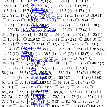
унитазы
15,4 (
1
)
15,5 (
4
)
15,9 (
5
)
150 (
1
)
151,6 (
3
)
Умные
156,9 (
3
)
159,1 (
1
)
16 (
1
)
16,2 (
2
)
16,35 (
1
)
унитазы
16,5 (
14
)
16,7 (
4
)
16,8 (
1
)
16.5 (
4
)
17 (
4
)
Инсталляции
17,2 (
3
)
17,9 (
7
)
170 (
4
)
176 (
1
)
18 (
8
)
18,6 (
4
)
Комплектующие
18,7 (
2
)
18,9 (
3
)
180 (
1
)
184 (
1
)
19 (
4
)
для
19,5 (
4
)
190 (
7
)
198 (
2
)
198,2 (
2
)
2,3 (
1
)
20 (
1
)
санфаянса
200 (
1
)
21,3 (
1
)
21,7 (
1
)
22 (
2
)
23 (
4
)
Полотенцесушители
23,2 (
1
)
23,6 (
1
)
24 (
5
)
24,6 (
20
)
240 (
5
)
25 (
1
)
25,5 (
20
)
25,9 (
2
)
25.5 (
1
)
27,2 (
2
)
28,4 (
3
)
Аксессуары
28,9 (
2
)
30 (
4
)
32 (
4
)
32,5 (
1
)
32,9 (
3
)
33,6 (
1
)
Аксессуары
34 (
1
)
34,5 (
1
)
35 (
1
)
35,5 (
9
)
36 (
2
)
36,5 (
3
)
для
37 (
12
)
37,5 (
1
)
38,5 (
1
)
40 (
23
)
42 (
7
)
43 (
1
)
ванной
43,2 (
2
)
44 (
11
)
45 (
2
)
45,3 (
4
)
46 (
4
)
Бумагодержатели
46,5 (
1
)
48 (
5
)
48,1 (
1
)
48,7 (
4
)
48,8 (
5
)
48.7 (
2
)
Держатели
5,5 (
1
)
50 (
30
)
54,5 (
1
)
55 (
11
)
55,0 (
1
)
для
56 (
16
)
56,5 (
78
)
56.5 (
8
)
560 (
1
)
57 (
8
)
59 (
9
)
полотенец
Дозаторы,
59-60 (
1
)
6 (
2
)
6,9 (
2
)
60 (
37
)
60,15 (
7
)
60-
стаканы
63 (
14
)
60.15 (
3
)
600 (
1
)
61 (
10
)
61-64 (
2
)
и
62 (
32
)
62-65 (
19
)
63 (
55
)
64 (
7
)
64,5 (
1
)
держатели
65 (
35
)
65,2 (
2
)
67 (
2
)
68 (
6
)
69,6 (
1
)
7 (
3
)
Ершики
7,2 (
3
)
7,5 (
1
)
70 (
10
)
70.5 (
1
)
73 (
1
)
75 (
4
)
Крючки
75,5 (
1
)
76 (
1
)
77 (
2
)
8 (
3
)
8,5 (
4
)
80 (
22
)
Мыльницы
81 (
4
)
81,5 (
1
)
82 (
8
)
83,6 (
7
)
83,61 (
1
)
84,5 (
1
)