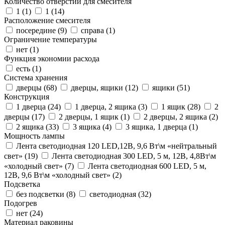
Количество отверстий для смесителя
1 (
1
)
1 (
14
)
Расположение смесителя
посередине (
9
)
справа (
1
)
Ограничение температуры
нет (
1
)
Функция экономии расхода
есть (
1
)
Система хранения
дверцы (
68
)
дверцы, ящики (
12
)
ящики (
51
)
Конструкция
1 дверца (
24
)
1 дверца, 2 ящика (
3
)
1 ящик (
28
)
2
дверцы (
17
)
2 дверцы, 1 ящик (
1
)
2 дверцы, 2 ящика (
2
)
2 ящика (
33
)
3 ящика (
4
)
3 ящика, 1 дверца (
1
)
Мощность лампы
Лента светодиодная 120 LED,12В, 9,6 Вт\м «нейтральный
свет» (
19
)
Лента светодиодная 300 LED, 5 м, 12В, 4,8Вт\м
«холодный свет» (
7
)
Лента светодиодная 600 LED, 5 м,
12В, 9,6 Вт\м «холодный свет» (
2
)
Подсветка
без подсветки (
8
)
светодиодная (
32
)
Подогрев
нет (
24
)
Материал раковины