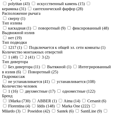
polytitan (
43
)
искусственный камень (
15
)
керамика (
31
)
сантехнический фарфор (
28
)
Расположение рычага
сверху (
1
)
Тип излива
каскадная (
1
)
поворотный (
9
)
фиксированный (
48
)
Выдвижной излив
нет (
19
)
Тип подводки
1217 (
1
)
Подключается к общей эл. сети комнаты (
1
)
Количество монтажных отверстий
1 (
48
)
2 (
41
)
3 (
2
)
Тип дивертора
Без дивертора (
11
)
Вытяжной (
1
)
Интегрированный
в излив (
6
)
Поворотный (
25
)
Гидромассаж
не устанавливается (
41
)
устанавливается (
108
)
Количество человек
1 (
16
)
двухместные (
17
)
одноместные (
122
)
Бренд
1Marka (
730
)
ABBER (
1
)
Aima (
14
)
Cersanit (
6
)
Florentina (
4
)
Iddis (
148
)
Marka One (
222
)
Milardo (
3
)
Poseidon (
42
)
Santek (
6
)
SantiLine (
9
)