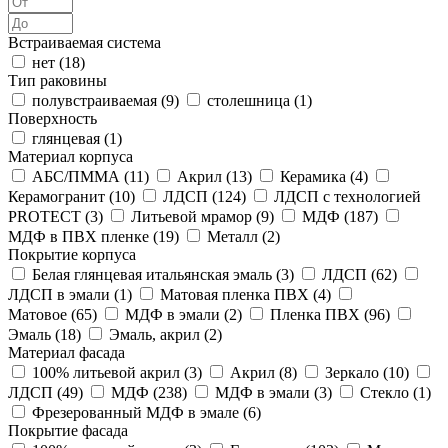
Встраиваемая система
нет (
18
)
Тип раковины
полувстраиваемая (
9
)
столешница (
1
)
Поверхность
глянцевая (
1
)
Материал корпуса
АБС/ПММА (
11
)
Акрил (
13
)
Керамика (
4
)
Керамогранит (
10
)
ЛДСП (
124
)
ЛДСП с технологией
PROTECT (
3
)
Литьевой мрамор (
9
)
МДФ (
187
)
МДФ в ПВХ пленке (
19
)
Металл (
2
)
Покрытие корпуса
Белая глянцевая итальянская эмаль (
3
)
ЛДСП (
62
)
ЛДСП в эмали (
1
)
Матовая пленка ПВХ (
4
)
Матовое (
65
)
МДФ в эмали (
2
)
Пленка ПВХ (
96
)
Эмаль (
18
)
Эмаль, акрил (
2
)
Материал фасада
100% литьевой акрил (
3
)
Акрил (
8
)
Зеркало (
10
)
ЛДСП (
49
)
МДФ (
238
)
МДФ в эмали (
3
)
Стекло (
1
)
Фрезерованный МДФ в эмале (
6
)
Покрытие фасада