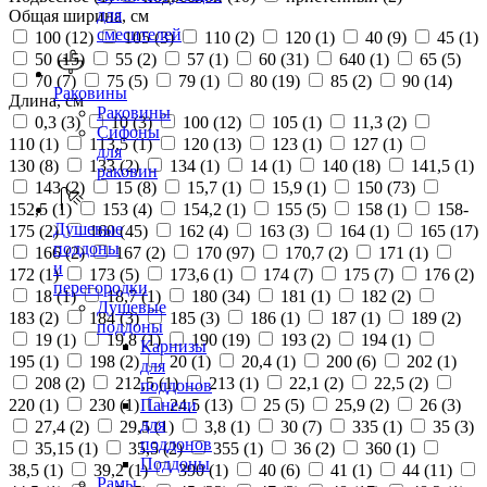
для
Общая ширина, см
смесителей
100 (
12
)
105 (
3
)
110 (
2
)
120 (
1
)
40 (
9
)
45 (
1
)
50 (
15
)
55 (
2
)
57 (
1
)
60 (
31
)
640 (
1
)
65 (
5
)
70 (
7
)
75 (
5
)
79 (
1
)
80 (
19
)
85 (
2
)
90 (
14
)
Раковины
Длина, см
Раковины
0,3 (
3
)
10 (
3
)
100 (
12
)
105 (
1
)
11,3 (
2
)
Сифоны
110 (
1
)
113,5 (
1
)
120 (
13
)
123 (
1
)
127 (
1
)
для
130 (
8
)
133 (
2
)
134 (
1
)
14 (
1
)
140 (
18
)
141,5 (
1
)
раковин
143 (
2
)
15 (
8
)
15,7 (
1
)
15,9 (
1
)
150 (
73
)
152,5 (
1
)
153 (
4
)
154,2 (
1
)
155 (
5
)
158 (
1
)
158-
Душевые
175 (
2
)
160 (
45
)
162 (
4
)
163 (
3
)
164 (
1
)
165 (
17
)
поддоны
166 (
2
)
167 (
2
)
170 (
97
)
170,7 (
2
)
171 (
1
)
и
172 (
1
)
173 (
5
)
173,6 (
1
)
174 (
7
)
175 (
7
)
176 (
2
)
перегородки
18 (
1
)
18,7 (
1
)
180 (
34
)
181 (
1
)
182 (
2
)
Душевые
183 (
2
)
184 (
3
)
185 (
3
)
186 (
1
)
187 (
1
)
189 (
2
)
поддоны
19 (
1
)
19,8 (
1
)
190 (
19
)
193 (
2
)
194 (
1
)
Карнизы
195 (
1
)
198 (
2
)
20 (
1
)
20,4 (
1
)
200 (
6
)
202 (
1
)
для
208 (
2
)
212,5 (
1
)
213 (
1
)
22,1 (
2
)
22,5 (
2
)
поддонов
220 (
1
)
230 (
1
)
24,5 (
13
)
25 (
5
)
25,9 (
2
)
26 (
3
)
Панели
для
27,4 (
2
)
29,5 (
1
)
3,8 (
1
)
30 (
7
)
335 (
1
)
35 (
3
)
поддонов
35,15 (
1
)
35,5 (
2
)
355 (
1
)
36 (
2
)
360 (
1
)
Поддоны
38,5 (
1
)
39,2 (
1
)
390 (
1
)
40 (
6
)
41 (
1
)
44 (
11
)
Рамы