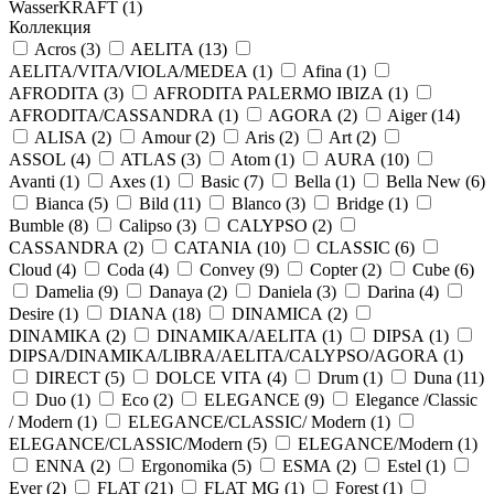
WasserKRAFT (
1
)
Коллекция
Acros (
3
)
AELITA (
13
)
AELITA/VITA/VIOLA/MEDEA (
1
)
Afina (
1
)
AFRODITA (
3
)
AFRODITA PALERMO IBIZA (
1
)
AFRODITA/CASSANDRA (
1
)
AGORA (
2
)
Aiger (
14
)
ALISA (
2
)
Amour (
2
)
Aris (
2
)
Art (
2
)
ASSOL (
4
)
ATLAS (
3
)
Atom (
1
)
AURA (
10
)
Avanti (
1
)
Axes (
1
)
Basic (
7
)
Bella (
1
)
Bella New (
6
)
Bianca (
5
)
Bild (
11
)
Blanco (
3
)
Bridge (
1
)
Bumble (
8
)
Calipso (
3
)
CALYPSO (
2
)
CASSANDRA (
2
)
CATANIA (
10
)
CLASSIC (
6
)
Cloud (
4
)
Coda (
4
)
Convey (
9
)
Copter (
2
)
Cube (
6
)
Damelia (
9
)
Danaya (
2
)
Daniela (
3
)
Darina (
4
)
Desire (
1
)
DIANA (
18
)
DINAMICA (
2
)
DINAMIKA (
2
)
DINAMIKA/AELITA (
1
)
DIPSA (
1
)
DIPSA/DINAMIKA/LIBRA/AELITA/CALYPSO/AGORA (
1
)
DIRECT (
5
)
DOLCE VITA (
4
)
Drum (
1
)
Duna (
11
)
Duo (
1
)
Eco (
2
)
ELEGANCE (
9
)
Elegance /Classic
/ Modern (
1
)
ELEGANCE/CLASSIC/ Modern (
1
)
ELEGANCE/CLASSIC/Modern (
5
)
ELEGANCE/Modern (
1
)
ENNA (
2
)
Ergonomika (
5
)
ESMA (
2
)
Estel (
1
)
Ever (
2
)
FLAT (
21
)
FLAT MG (
1
)
Forest (
1
)