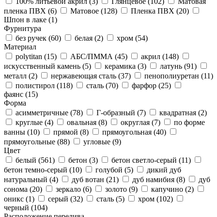
100% литьевой акрил (
3
)
Глянцевое (
102
)
Матовая
пленка ПВХ (
6
)
Матовое (
128
)
Пленка ПВХ (
20
)
Шпон в лаке (
1
)
Фурнитура
без ручек (
60
)
белая (
2
)
хром (
54
)
Материал
polytitan (
15
)
АБС/ПММА (
45
)
акрил (
148
)
искусственный камень (
5
)
керамика (
3
)
латунь (
91
)
металл (
2
)
нержавеющая сталь (
37
)
пенополиуретан (
11
)
полистирол (
118
)
сталь (
70
)
фарфор (
25
)
фаянс (
15
)
Форма
асимметричные (
78
)
Г-образный (
7
)
квадратная (
2
)
круглые (
4
)
овальная (
8
)
округлая (
7
)
по форме
ванны (
10
)
прямой (
8
)
прямоугольная (
40
)
прямоугольные (
88
)
угловые (
9
)
Цвет
белый (
561
)
бетон (
3
)
бетон светло-серый (
11
)
бетон темно-серый (
10
)
голубой (
5
)
дикий дуб
натуральный (
4
)
дуб вотан (
21
)
дуб намибия (
8
)
дуб
сонома (
20
)
зеркало (
6
)
золото (
9
)
капучино (
2
)
оникс (
1
)
серый (
32
)
сталь (
5
)
хром (
102
)
черный (
104
)
Расположение перелива