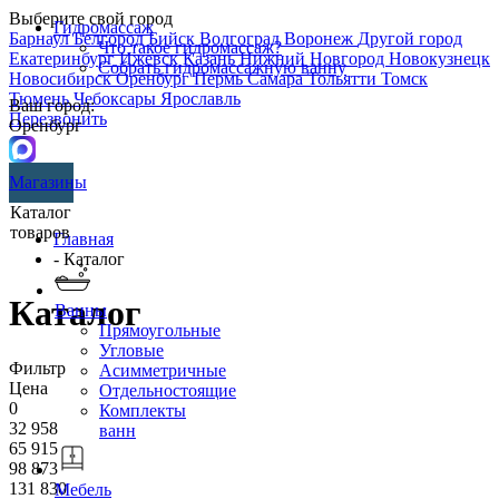
Выберите свой город
Гидромассаж
Барнаул
Белгород
Бийск
Волгоград
Воронеж
Другой город
Что такое гидромассаж?
Екатеринбург
Ижевск
Казань
Нижний Новгород
Новокузнецк
Собрать гидромассажную ванну
Новосибирск
Оренбург
Пермь
Самара
Тольятти
Томск
Тюмень
Чебоксары
Ярославль
Ваш город:
Перезвонить
Оренбург
Магазины
Каталог
товаров
Главная
- Каталог
Каталог
Ванны
Прямоугольные
Угловые
Фильтр
Асимметричные
Цена
Отдельностоящие
0
Комплекты
32 958
ванн
65 915
98 873
131 830
Мебель