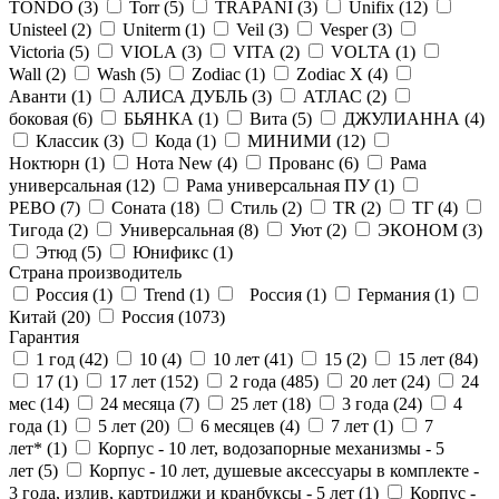
TONDO (
3
)
Torr (
5
)
TRAPANI (
3
)
Unifix (
12
)
Unisteel (
2
)
Uniterm (
1
)
Veil (
3
)
Vesper (
3
)
Victoria (
5
)
VIOLA (
3
)
VITA (
2
)
VOLTA (
1
)
Wall (
2
)
Wash (
5
)
Zodiac (
1
)
Zodiac X (
4
)
Аванти (
1
)
АЛИСА ДУБЛЬ (
3
)
АТЛАС (
2
)
боковая (
6
)
БЬЯНКА (
1
)
Вита (
5
)
ДЖУЛИАННА (
4
)
Классик (
3
)
Кода (
1
)
МИНИМИ (
12
)
Ноктюрн (
1
)
Нота New (
4
)
Прованс (
6
)
Рама
универсальная (
12
)
Рама универсальная ПУ (
1
)
РЕВО (
7
)
Соната (
18
)
Стиль (
2
)
ТR (
2
)
ТГ (
4
)
Тигода (
2
)
Универсальная (
8
)
Уют (
2
)
ЭКОНОМ (
3
)
Этюд (
5
)
Юнификс (
1
)
Страна производитель
Россия (
1
)
Trend (
1
)
Россия (
1
)
Германия (
1
)
Китай (
20
)
Россия (
1073
)
Гарантия
1 год (
42
)
10 (
4
)
10 лет (
41
)
15 (
2
)
15 лет (
84
)
17 (
1
)
17 лет (
152
)
2 года (
485
)
20 лет (
24
)
24
мес (
14
)
24 месяца (
7
)
25 лет (
18
)
3 года (
24
)
4
года (
1
)
5 лет (
20
)
6 месяцев (
4
)
7 лет (
1
)
7
лет* (
1
)
Корпус - 10 лет, водозапорные механизмы - 5
лет (
5
)
Корпус - 10 лет, душевые аксессуары в комплекте -
3 года, излив, картриджи и кранбуксы - 5 лет (
1
)
Корпус -