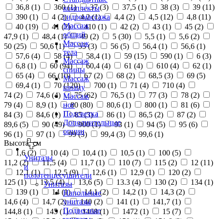
36,8 (
1
)
360 (
1
)
37 (
3
)
37,5 (
1
)
38 (
3
)
39 (
11
)
комплекты
390 (
1
)
4 (
2
)
4,2 (
1
)
4,4 (
2
)
4,5 (
12
)
4,8 (
11
)
гидромассажа
Массаж
40 (
19
)
41 (
2
)
410 (
1
)
42 (
2
)
43 (
1
)
45 (
2
)
общий
47,9 (
1
)
48,4 (
1
)
49 (
2
)
5 (
30
)
5,5 (
1
)
5,6 (
2
)
Массаж
50 (
25
)
50,6 (
1
)
55 (
3
)
56 (
5
)
56,4 (
1
)
56,6 (
1
)
тела
57,6 (
4
)
58 (
4
)
58,4 (
1
)
59 (
15
)
590 (
1
)
6 (
3
)
Массаж
6,8 (
1
)
60 (
94
)
60,4 (
4
)
61 (
4
)
610 (
4
)
62 (
1
)
спины
65 (
4
)
66 (
10
)
67 (
2
)
68 (
2
)
68,5 (
3
)
69 (
5
)
Массаж
69,4 (
1
)
70 (
120
)
700 (
1
)
71 (
4
)
710 (
4
)
шиацу
74 (
2
)
74,6 (
4
)
75 (
62
)
76,5 (
1
)
77 (
3
)
78 (
2
)
Массаж
79 (
4
)
8,9 (
1
)
80 (
80
)
80,6 (
1
)
800 (
1
)
81 (
6
)
ног
Подсветка
84 (
3
)
84,6 (
1
)
85 (
3
)
86 (
1
)
86,5 (
2
)
87 (
2
)
Дополнительные
89,6 (
5
)
90 (
49
)
900 (
1
)
93 (
1
)
94 (
5
)
95 (
6
)
опции
96 (
1
)
97 (
1
)
99 (
3
)
99,4 (
3
)
99,6 (
1
)
Высота, см
1,6 (
2
)
10 (
4
)
10,4 (
1
)
10,5 (
1
)
100 (
5
)
Унитазы
11,2 (
2
)
11,5 (
4
)
11,7 (
1
)
110 (
7
)
115 (
2
)
12 (
11
)
и
12,1 (
1
)
12,5 (
9
)
12,6 (
1
)
12,9 (
1
)
120 (
2
)
полотенцесушители
125 (
1
)
13,5 (
4
)
13,6 (
5
)
13.3 (
4
)
130 (
2
)
134 (
1
)
Унитазы
139 (
1
)
14 (
1
)
14,1 (
2
)
14,2 (
1
)
14,3 (
2
)
Напольные
14,6 (
4
)
14,7 (
2
)
140 (
2
)
141 (
1
)
141,7 (
1
)
унитазы
Подвесные
144,8 (
1
)
145 (
1
)
1468 (
1
)
1472 (
1
)
15 (
7
)