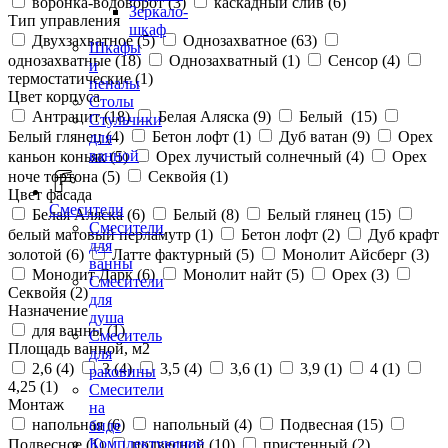
воронка-водоворот (
3
)
каскадный слив (
6
)
Зеркало-
Тип управления
шкаф
Двухзахватное (
5
)
Однозахватное (
63
)
Шкафы
однозахватные (
18
)
Однозахватный (
1
)
Сенсор (
4
)
и
термостатические (
1
)
пеналы
Цвет корпуса
Столы
Антрацит (
18
)
Белая Аляска (
9
)
Белый (
15
)
Стульчики
Белый глянец (
4
)
Бетон лофт (
1
)
Дуб ватан (
9
)
Орех
для
ванной
каньон коньяк (
5
)
Орех лучистый солнечный (
4
)
Орех
ноче тортона (
5
)
Секвойя (
1
)
Цвет фасада
Смесители
Белая Аляска (
6
)
Белый (
8
)
Белый глянец (
15
)
Смесители
белый матовый перламутр (
1
)
Бетон лофт (
2
)
Дуб крафт
для
золотой (
6
)
Латте фактурный (
5
)
Монолит Айсберг (
3
)
ванны
Монолит Дарк (
6
)
Монолит найт (
5
)
Орех (
3
)
Смесители
Секвойя (
2
)
для
Назначение
душа
для ванны (
1
)
Смеситель
Площадь ванной, м2
для
2,6 (
4
)
3 (
4
)
3,5 (
4
)
3,6 (
1
)
3,9 (
1
)
4 (
1
)
раковины
4,25 (
1
)
Смесители
Монтаж
на
напольная (
6
)
напольный (
4
)
Подвесная (
15
)
биде
Комплектующие
Подвесное (
1
)
подвесной (
10
)
пристенный (
2
)