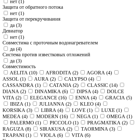
нет (
1
)
Защита от обратного потока
нет (
1
)
Защита от перекручивания
да (
3
)
Девиатор
нет (
1
)
Совместима с проточным водонагревателем
да (
4
)
Система против известковых отложений
да (
3
)
Совместимость
AELITA (
10
)
AFRODITA (
2
)
AGORA (
4
)
ASSOL (
1
)
AURA (
2
)
CALYPSO (
4
)
CASSANDRA (
1
)
CATANIA (
2
)
CLASSIC (
14
)
DIANA (
2
)
DINAMIKA (
6
)
DIPSA (
4
)
DOLCE
VITA (
2
)
ELEGANCE (
16
)
ENNA (
4
)
GRACIA (
5
)
IBIZA (
1
)
JULIANNA (
2
)
KLEO (
4
)
KORSIKA (
3
)
LIBRA (
4
)
LOVE (
1
)
LUXE (
1
)
MEDEA (
4
)
MODERN (
16
)
NEGA (
1
)
OMEGA (
1
)
PALERMO (
1
)
PICCOLO (
1
)
PRAGMATIKA (
2
)
RAGUZA (
8
)
SIRAKUSA (
2
)
TAORMINA (
3
)
TRAPANI (
1
)
VIOLA (
6
)
VITA (
6
)