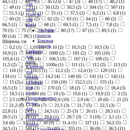
44,5 (
1
)
44,7 (
5
)
45 (
23
)
47 (
3
)
48 (
17
)
48,2 (
1
)
для
49 (
1
)
5 (
1
)
50 (
12
)
50,5 (
2
)
504 (
1
)
507 (
1
)
ванн
51,5 (
1
)
52 (
1
)
55 (
1
)
57,5 (
2
)
6,2 (
1
)
6,8 (
1
)
Панели
60 (
2
)
61 (
2
)
62 (
2
)
63 (
1
)
64 (
1
)
66 (
2
)
для
66,5 (
1
)
67 (
1
)
68 (
1
)
69,5 (
1
)
7,5 (
1
)
7,8 (
1
)
ванн
70 (
5
)
75 (
7
)
8,7 (
2
)
80 (
17
)
87 (
1
)
89,5 (
1
)
Лицевая
панель
90 (
14
)
99,5 (
1
)
Боковая
Ширина, см
панель
0,2 (
1
)
1,01 (
1
)
10 (
2
)
10,3 (
2
)
10,5 (
3
)
Сифоны
10,9 (
1
)
100 (
64
)
1000 (
2
)
101 (
2
)
105 (
10
)
для
105,6 (
1
)
106 (
4
)
106,5 (
3
)
107 (
1
)
109 (
1
)
ванн
11,5 (
2
)
110 (
8
)
1100а (
1
)
111 (
1
)
112 (
2
)
113 (
1
)
Карнизы
116 (
1
)
116,5 (
1
)
12,2 (
2
)
12,4 (
1
)
120 (
11
)
для
134 (
1
)
135 (
2
)
14,2 (
4
)
140 (
6
)
141 (
1
)
142 (
1
)
ванны
15 (
2
)
15,9 (
1
)
150 (
10
)
152,5 (
1
)
155 (
1
)
Шторки
16,5 (
3
)
17,9 (
3
)
170 (
2
)
18 (
2
)
18,3 (
1
)
18,4 (
3
)
для
ванн
18,5 (
1
)
180 (
6
)
19 (
3
)
19,6 (
1
)
19,9 (
2
)
2 (
5
)
Подголовники
2,5 (
108
)
2,7 (
2
)
2,8 (
10
)
2,9 (
4
)
20 (
6
)
21 (
2
)
Ручки
21,2 (
6
)
21,4 (
7
)
21,5 (
3
)
21,7 (
5
)
22,5 (
3
)
для
22,8 (
1
)
24 (
1
)
24,5 (
1
)
25 (
3
)
26 (
1
)
28,5 (
1
)
ванны
28.5 (
1
)
29 (
1
)
29,6 (
1
)
29,7 (
3
)
3 (
10
)
3,1 (
1
)
Гидромассажные
3,6 (
6
)
3,8 (
1
)
30 (
9
)
31,4 (
1
)
327 (
1
)
34,2 (
5
)
опции
34,5 (
1
)
348 (
1
)
35 (
20
)
355 (
1
)
36 (
8
)
36,5 (
11
)
Стандартные