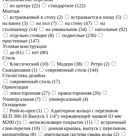
по центру (
22
)
стандартное (
122
)
Монтаж
встраиваемый в стену (
2
)
встраивается в нишу (
5
)
на ванну (
3
)
на пол (
7
)
на стену (
47
)
на
столешницу (
14
)
на умывальник (
34
)
напольные (
92
)
отдельно стоящие (
8
)
подвесные (
236
)
пристенные (
147
)
Угловая конструкция
да (
61
)
нет (
86
)
Стиль
Классический (
10
)
Модерн (
38
)
Ретро (
2
)
Скандинавия (
1
)
современный стиль (
144
)
Стилистика дизайна
современный стиль (
17
)
Ориентация
левосторонняя (
27
)
правосторонняя (
26
)
Универсальная (
7
)
универсальный (
4
)
Оснащение
Push-to-open (
1
)
Адаптерное кольцо с переливом
Ш.П.360-16 Выпуск 1 1/4"с нержавеющей чашкой 63 мм/
М200 (
1
)
антискользящее покрытие (
11
)
встроенный
слив-перелив (
10
)
донная крышка, выпуск с переливом,
кронштейны (
8
)
импульсная система смыва воды (
2
)