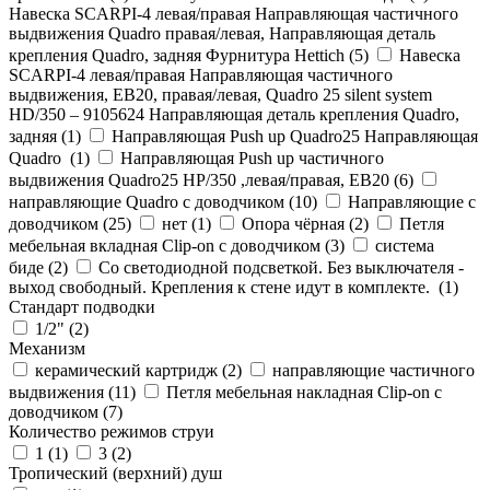
Навеска SCARPI-4 левая/правая Направляющая частичного
выдвижения Quadro правая/левая, Направляющая деталь
крепления Quadro, задняя Фурнитура Hettich (
5
)
Навеска
SCARPI-4 левая/правая Направляющая частичного
выдвижения, ЕВ20, правая/левая, Quadro 25 silent system
HD/350 – 9105624 Направляющая деталь крепления Quadro,
задняя (
1
)
Направляющая Push up Quadro25 Направляющая
Quadro (
1
)
Направляющая Push up частичного
выдвижения Quadro25 НР/350 ,левая/правая, ЕВ20 (
6
)
направляющие Quadro с доводчиком (
10
)
Направляющие с
доводчиком (
25
)
нет (
1
)
Опора чёрная (
2
)
Петля
мебельная вкладная Clip-on с доводчиком (
3
)
система
биде (
2
)
Со светодиодной подсветкой. Без выключателя -
выход свободный. Крепления к стене идут в комплекте. (
1
)
Стандарт подводки
1/2" (
2
)
Механизм
керамический картридж (
2
)
направляющие частичного
выдвижения (
11
)
Петля мебельная накладная Clip-on с
доводчиком (
7
)
Количество режимов струи
1 (
1
)
3 (
2
)
Тропический (верхний) душ