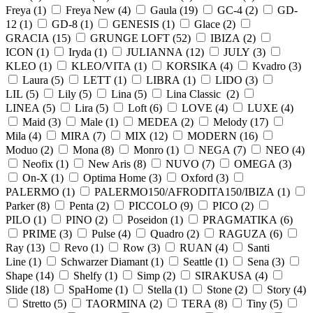
Freya (
1
)
Freya New (
4
)
Gaula (
19
)
GC-4 (
2
)
GD-
12 (
1
)
GD-8 (
1
)
GENESIS (
1
)
Glace (
2
)
GRACIA (
15
)
GRUNGE LOFT (
52
)
IBIZA (
2
)
ICON (
1
)
Iryda (
1
)
JULIANNA (
12
)
JULY (
3
)
KLEO (
1
)
KLEO/VITA (
1
)
KORSIKA (
4
)
Kvadro (
3
)
Laura (
5
)
LETT (
1
)
LIBRA (
1
)
LIDO (
3
)
LIL (
5
)
Lily (
5
)
Lina (
5
)
Lina Classic (
2
)
LINEA (
5
)
Lira (
5
)
Loft (
6
)
LOVE (
4
)
LUXE (
4
)
Maid (
3
)
Male (
1
)
MEDEA (
2
)
Melody (
17
)
Mila (
4
)
MIRA (
7
)
MIX (
12
)
MODERN (
16
)
Moduo (
2
)
Mona (
8
)
Monro (
1
)
NEGA (
7
)
NEO (
4
)
Neofix (
1
)
New Aris (
8
)
NUVO (
7
)
OMEGA (
3
)
On-X (
1
)
Optima Home (
3
)
Oxford (
3
)
PALERMO (
1
)
PALERMO150/AFRODITA150/IBIZA (
1
)
Parker (
8
)
Penta (
2
)
PICCOLO (
9
)
PICO (
2
)
PILO (
1
)
PINO (
2
)
Poseidon (
1
)
PRAGMATIKA (
6
)
PRIME (
3
)
Pulse (
4
)
Quadro (
2
)
RAGUZA (
6
)
Ray (
13
)
Revo (
1
)
Row (
3
)
RUAN (
4
)
Santi
Line (
1
)
Schwarzer Diamant (
1
)
Seattle (
1
)
Sena (
3
)
Shape (
14
)
Shelfy (
1
)
Simp (
2
)
SIRAKUSA (
4
)
Slide (
18
)
SpaHome (
1
)
Stella (
1
)
Stone (
2
)
Story (
4
)
Stretto (
5
)
TAORMINA (
2
)
TERA (
8
)
Tiny (
5
)