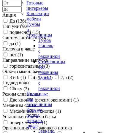
Готовые
интерьеры
Коллекции
Акция
мебели
Да (
136
)
Тумбы
Тип унитаза
и
подвесной (
15
)
столешницы
Система антивсплеск
Тумба
да (
1
)
Панель
Полочка в чаше
с
нет (
1
)
раковиной
Направление выпуска
Столешницы
горизонтальный (
3
)
без
Объем смывн. бачка, л
раковины
3 и 6 (
1
)
6 / 3 л (
2
)
7,5 (
2
)
Тумба
Подвод воды
с
раковиной
Сбоку (
3
)
Подстолье
Режим слива воды
для
Две кнопки (режим экономии) (
1
)
столешницы
Механизм слива
Зеркала,
Механическая кнопка (
1
)
полки,
Установки сливного бачка
зеркало-
поверх унитаза (
1
)
шкаф
Организация смывающего потока
Зеркало