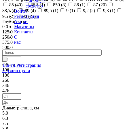
Чистящее
85 (
40
)
85,5 (
1
)
850 (
8
)
86 (
1
)
87 (
20
)
средство
88,7 (
4
)
89 (
4
)
89,5 (
1
)
9 (
1
)
9,2 (
2
)
9,3 (
1
)
Войти
Регистрация
9,5 (
2
)
90 (
21
)
Акции
Глубина, см
Магазины
0.0
Контакты
125.0
О
250.0
нас
375.0
500.0
Объем, л
Войти
Регистрация
106
корзина пуста
186
266
346
426
Диаметр слива, см
5.0
6.3
7.5
8.8