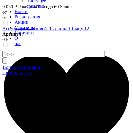
Чистящее
средство
9 030 Р
Раковина Тигода 60 Santek
Войти
от
Регистрация
от
Акции
Магазины
Асимметрия - Конвей Л - спина Шиацу 12
Контакты
Артикул:
О
0 Р
нас
Войти
Регистрация
корзина пуста