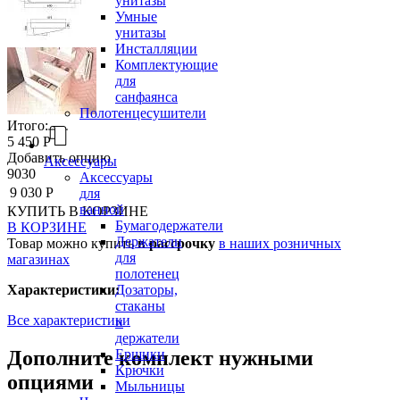
унитазы
Умные
унитазы
Инсталляции
Комплектующие
для
санфаянса
Полотенцесушители
Итого:
5 450 Р
Добавить опцию
Аксессуары
9030
Аксессуары
9 030 Р
для
ванной
КУПИТЬ
В КОРЗИНЕ
Бумагодержатели
В КОРЗИНЕ
Держатели
Товар можно купить
в рассрочку
в наших розничных
для
магазинах
полотенец
Дозаторы,
Характеристики:
стаканы
Все характеристики
и
держатели
Ершики
Дополните комплект нужными
Крючки
опциями
Мыльницы