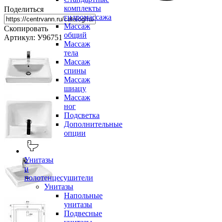
комплекты
Поделиться
гидромассажа
Массаж
Скопировать
общий
Артикул: У96751
Массаж
тела
Массаж
спины
Массаж
шиацу
Массаж
ног
Подсветка
Дополнительные
опции
Унитазы
и
полотенцесушители
Унитазы
Напольные
унитазы
Подвесные