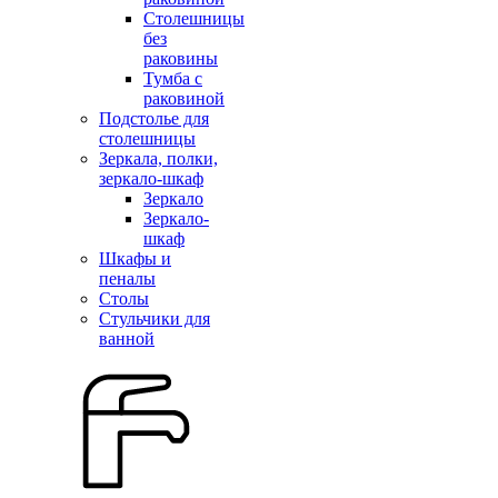
Столешницы
без
раковины
Тумба с
раковиной
Подстолье для
столешницы
Зеркала, полки,
зеркало-шкаф
Зеркало
Зеркало-
шкаф
Шкафы и
пеналы
Столы
Стульчики для
ванной