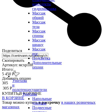
комплекты
гидромассажа
Массаж
общий
Массаж
тела
Массаж
спины
Массаж
шиацу
Массаж
Поделиться
ног
Подсветка
Скопировать
Дополнительные
Артикул: мсхр100
опции
Итого:
5 450 Р
Добавить опцию
Унитазы
305
и
305 Р
полотенцесушители
КУПИТЬ
В КОРЗИНЕ
Унитазы
В КОРЗИНЕ
Напольные
Товар можно купить
в рассрочку
в наших розничных
унитазы
магазинах
Подвесные