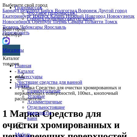
Выберите свой город
Гидромассаж
Барнаул
Белгород
Бийск
Волгоград
Воронеж
Другой город
Что такое гидромассаж?
Екатеринбург
Ижевск
Казань
Нижний Новгород
Новокузнецк
Собрать гидромассажную ванну
Новосибирск
Оренбург
Пермь
Самара
Тольятти
Томск
Тюмень
Чебоксары
Ярославль
Ваш город:
Перезвонить
Оренбург
Магазины
Каталог
товаров
Главная
-
Каталог
-
Аксессуары
-
Чистящие средства для ванной
Ванны
- 1 Марка Средство для очистки хромированных и
Прямоугольные
нержавеющих поверхностей, 100мл., кнопочный
Угловые
распылитель
Асимметричные
Отдельностоящие
1 Марка Средство для
Комплекты
ванн
очистки хромированных и
нержавеющих поверхностей,
Мебель