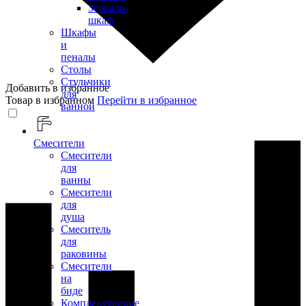
Зеркало-
шкаф
Шкафы
и
пеналы
Столы
Стульчики
Добавить в избранное
для
Товар в избранном
Перейти в избранное
ванной
Смесители
Смесители
для
ванны
Смесители
для
душа
Смеситель
для
раковины
Смесители
на
биде
Комплектующие