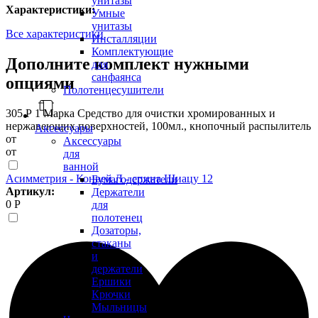
унитазы
Характеристики:
Умные
унитазы
Все характеристики
Инсталляции
Комплектующие
Дополните комплект нужными
для
санфаянса
опциями
Полотенцесушители
305 Р
1 Марка Средство для очистки хромированных и
нержавеющих поверхностей, 100мл., кнопочный распылитель
Аксессуары
от
Аксессуары
от
для
ванной
Асимметрия - Конвей Л - спина Шиацу 12
Бумагодержатели
Артикул:
Держатели
0 Р
для
полотенец
Дозаторы,
стаканы
и
держатели
Ершики
Крючки
Мыльницы