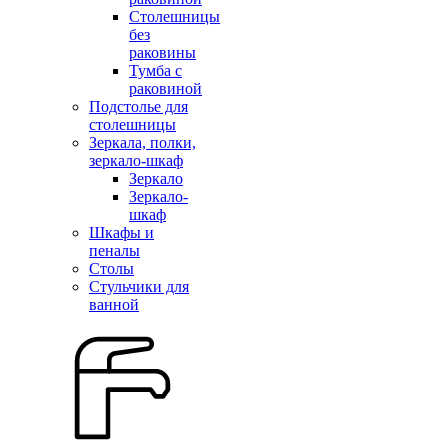
Столешницы
без
раковины
Тумба с
раковиной
Подстолье для
столешницы
Зеркала, полки,
зеркало-шкаф
Зеркало
Зеркало-
шкаф
Шкафы и
пеналы
Столы
Стульчики для
ванной